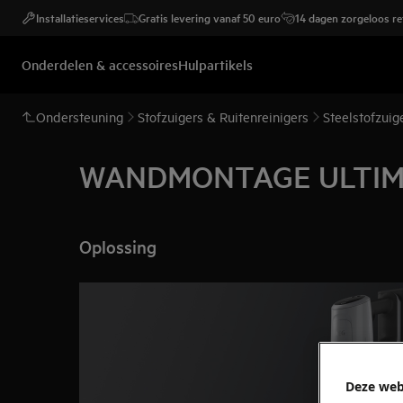
Installatieservices
Gratis levering vanaf 50 euro
14 dagen zorgeloos r
Onderdelen & accessoires
Hulpartikels
Ondersteuning
Stofzuigers & Ruitenreinigers
Steelstofzuig
WANDMONTAGE ULTIM
Oplossing
Deze web