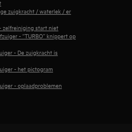
t
e zuigkracht / waterlek / er
elfreiniging start niet
zuiger - “TURBO” knippert op
ger - De zuigkracht is
iger - het pictogram
uiger - oplaadproblemen