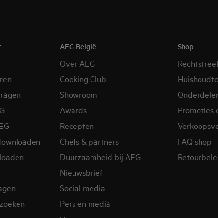
t
AEG België
Shop
Over AEG
Rechtstree
eren
Cooking Club
Huishoudto
vragen
Showroom
Onderdele
EG
Awards
Promoties 
AEG
Recepten
Verkoopsv
downloaden
Chefs & partners
FAQ shop
loaden
Duurzaamheid bij AEG
Retourbelei
Nieuwsbrief
ragen
Social media
zoeken
Pers en media