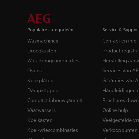
Populaire categorieën
Service & Suppor
Wasmachines
Contact en info
Droogkasten
Product registr
Was-droogcombinaties
Herstelling aan
Ovens
Services van A
Kookplaten
Garanties van 
Dampkappen
Handleidingen 
Compact inbouwgamma
Brochures down
Vaatwassers
Online hulp
Koelkasten
Veelgestelde v
Koel-vriescombinaties
Verkooppunten 