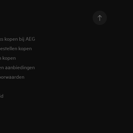
ks kopen bij AEG
estellen kopen
n kopen
en aanbiedingen
oorwaarden
d​