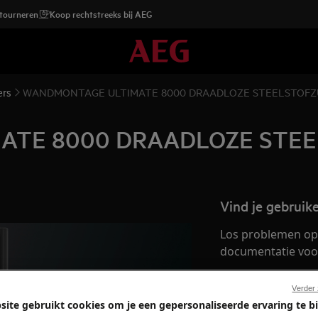
etourneren
Koop rechtstreeks bij AEG
ers
WANDMONTAGE ULTIMATE 8000 DRAADLOZE STEELSTOFZ
ATE 8000 DRAADLOZE STEE
Vind je gebruik
Los problemen op 
documentatie voor 
Verder
Vind de gebruik
site gebruikt cookies om je een gepersonaliseerde ervaring te b