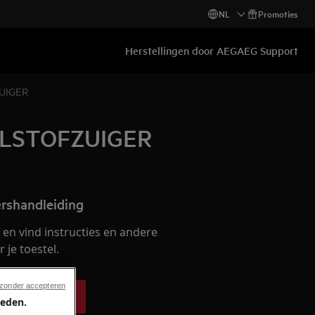
NL
Promoties
Herstellingen door AEG
AEG Support
UIGER
LSTOFZUIGER
ershandleiding
en vind instructies en andere
je toestel.
 zonder accepteren
ershandleiding
ieden.