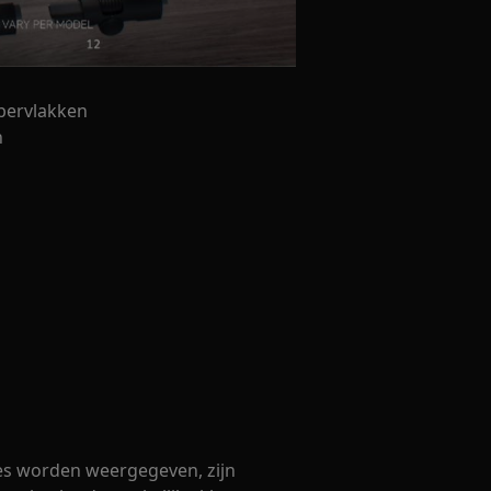
pervlakken
n
ies worden weergegeven, zijn