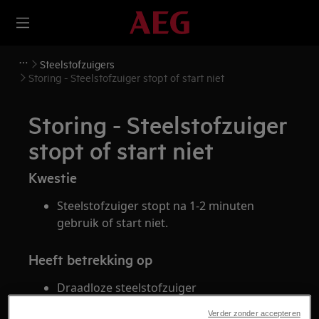
Steelstofzuigers
Storing - Steelstofzuiger stopt of start niet
Storing - Steelstofzuiger
stopt of start niet
Kwestie
Steelstofzuiger stopt na 1-2 minuten
gebruik of start niet.
Heeft betrekking op
Draadloze steelstofzuiger
Verder zonder accepteren