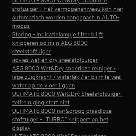
stofzuiger - Het vermogensniveau kon niet
automatisch worden aangepast in AUTO-
modus
Storing - Indicatielampje filter blijft
knipperen op mijn AEG 8000
steelstofzuiger
advies wet en dry steelstofzuiger
AEG 8000 Wet&Dry snoerloze reiniger -
lage zuigkracht / waterlek / er blijft te veel
water op de vloer liggen
ULTIMATE 8000 Wet&Dry Steelstofzuiger-
zelfreiniging start niet
ULTIMATE 8000 nat&droog draadloze
stofzuiger - “TURBO” knippert op het
display
ULTIMATE 8000 Wet&Dry snoerloze