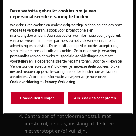
Oplossing
Deze website gebruikt cookies om je een
Controleer voor gebruik de oplader en de
gepersonaliseerde ervaring te bieden.
kabel op defecten. Als de kabel beschadigd
We gebruiken cookies en andere gelijkaardige technologieën om onze
is, gebruik de stofzuiger dan niet meer en
website te verbeteren, alsook voor promotionele en
neem
op met onze servicedienst.
marketingdoeleinden. Daarnaast delen we informatie over je gebruik
contact
van onze website met onze partners op het vlak van sociale media,
Controleer of het stopcontact werkt. Test
advertising en analytics. Door te klikken op ‘Alle cookies accepteren’,
een ander apparaat op hetzelfde
stem je in met ons gebruik van cookies. Zo kunnen we
je ervaring
personaliseren
op de website,
speciale aanbiedingen
op maat
stopcontact. Steek indien nodig het
voorstellen en je gepersonaliseerde reclame tonen. Door te klikken op
laadstation in een ander stopcontact.
‘Verder zonder accepteren’, blokkeer je niet-essentiële cookies. Dit kan
invloed hebben op je surfervaring en op de diensten die we kunnen
Controleer ook of de huiszekering niet is
aanbieden. Voor meer informatie verwijzen we je naar onze
doorgeslagen.
Cookieverklaring
en
Privacy Verklaring
.
Laad de stofzuiger op. Laat de stofzuiger
minimaal 2 uur afkoelen op de
Cookie-instellingen
Alle cookies accepteren
oplaadstandaard voordat je deze opnieuw
start.
Controleer of het vloermondstuk met
borstelrol, de buis, de slang of de filters
niet verstopt en/of vuil zijn.