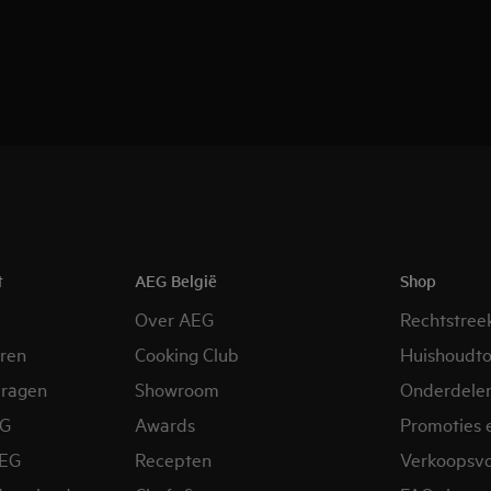
t
AEG België
Shop
Over AEG
Rechtstree
eren
Cooking Club
Huishoudto
vragen
Showroom
Onderdele
EG
Awards
Promoties 
AEG
Recepten
Verkoopsv