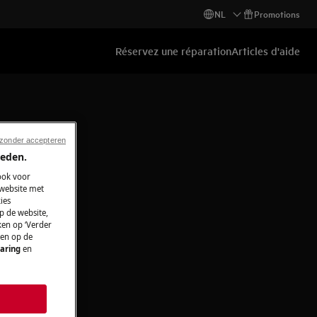
NL
Promotions
Réservez une réparation
Articles d'aide
 zonder accepteren
ieden.
ook voor
 website met
ies
p de website,
ken op ‘Verder
 en op de
aring
en