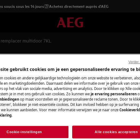
s soucis sous les 14 jours
Achetez directement auprès d'AEG
r remplacer multidoor 7KL
oor 7KL
Verder
site gebruikt cookies om je een gepersonaliseerde ervaring te b
n cookies en andere gelijkaardige technologieën om onze website te verbeteren, als
e en marketingdoeleinden. Daarnaast delen we informatie over je gebruik van onze
s op het vlak van sociale media, advertising en analytics. Door te klikken op ‘Alle cook
, stem je in met ons gebruik van cookies. Zo kunnen we
je ervaring personaliseren
o
pareil et débranchez la fiche secteur
anbiedingen
op maat voorstellen en je gepersonaliseerde reclame tonen. Door te klik
teren’, blokkeer je niet-essentiële cookies. Dit kan invloed hebben op je surfervaring
e we kunnen aanbieden. Voor meer informatie verwijzen we je naar onze
Cookieverkl
klaring
.
ppareils, pour les appareils lourds, il
Cookie-instellingen
Alle cookies accepteren
sures fermées.