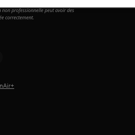
n non professionnelle peut avoir des
uée correctement.
anAir+