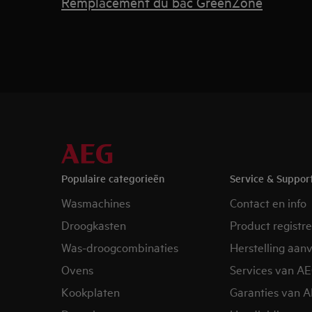
Remplacement du bac GreenZone
Populaire categorieën
Service & Suppor
Wasmachines
Contact en info
Droogkasten
Product registr
Was-droogcombinaties
Herstelling aan
Ovens
Services van A
Kookplaten
Garanties van 