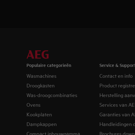
Populaire categorieën
Service & Suppor
Wasmachines
Contact en info
Droogkasten
Product registr
Was-droogcombinaties
Herstelling aan
Ovens
Services van A
Kookplaten
Garanties van 
Dampkappen
Handleidingen 
Compact inbouwgamma
Brochures down