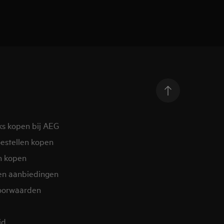
ks kopen bij AEG
estellen kopen
n kopen
en aanbiedingen
oorwaarden
d​