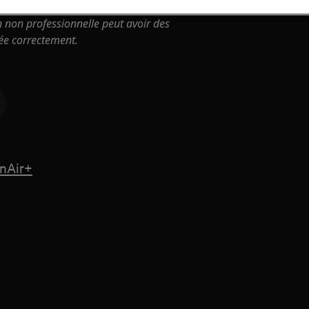
n non professionnelle peut avoir des
uée correctement.
anAir+