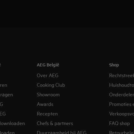
t
AEG België
Shop
Over AEG
Rechtstree
eren
Cooking Club
Huishoudto
vragen
Showroom
Onderdele
EG
Awards
Promoties 
AEG
Recepten
Verkoopsv
downloaden
Chefs & partners
FAQ shop
loaden
Duurzaamheid bij AEG
Retourbelei