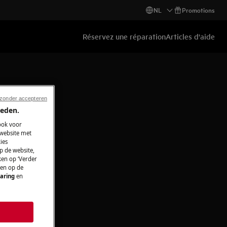
NL
Promotions
Réservez une réparation
Articles d'aide
 zonder accepteren
ieden.
ook voor
 website met
ies
p de website,
ken op ‘Verder
 en op de
aring
en