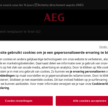
s soucis sous les 14 jours
Achetez directement auprès d'AEG
nt remplacer le tiroir (4)
oir (4)
Verder
site gebruikt cookies om je een gepersonaliseerde ervaring te b
n cookies en andere gelijkaardige technologieën om onze website te verbeteren, als
e en marketingdoeleinden. Daarnaast delen we informatie over je gebruik van onze
s op het vlak van sociale media, advertising en analytics. Door te klikken op ‘Alle cook
, stem je in met ons gebruik van cookies. Zo kunnen we
je ervaring personaliseren
o
pareil et débranchez la fiche secteur
anbiedingen
op maat voorstellen en je gepersonaliseerde reclame tonen. Door te klik
teren’, blokkeer je niet-essentiële cookies. Dit kan invloed hebben op je surfervaring
e we kunnen aanbieden. Voor meer informatie verwijzen we je naar onze
Cookieverkl
klaring
.
ppareils, pour les appareils lourds, il
Cookie-instellingen
Alle cookies accepteren
sures fermées.