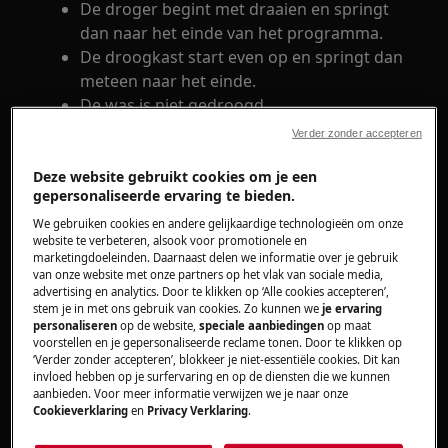
De droger begint met draaien en springt
dan naar het einde van het programma.
De droogkast start even op en springt dan
meteen naar het einde.
De was is niet gedroogd.
Verder zonder accepteren
Heeft betrekking op
Deze website gebruikt cookies om je een
Droogkast
gepersonaliseerde ervaring te bieden.
We gebruiken cookies en andere gelijkaardige technologieën om onze
website te verbeteren, alsook voor promotionele en
Oplossing
marketingdoeleinden. Daarnaast delen we informatie over je gebruik
van onze website met onze partners op het vlak van sociale media,
De programma's op je droogkast zijn
advertising en analytics. Door te klikken op ‘Alle cookies accepteren’,
tijdgestuurd of vochtgestuurd.
stem je in met ons gebruik van cookies. Zo kunnen we
je ervaring
personaliseren
op de website,
speciale aanbiedingen
op maat
Bij vochtigheidsgestuurde programma's zoals
voorstellen en je gepersonaliseerde reclame tonen. Door te klikken op
'Katoen Kastdroog' of 'Strijkdroog' wordt aan
‘Verder zonder accepteren’, blokkeer je niet-essentiële cookies. Dit kan
invloed hebben op je surfervaring en op de diensten die we kunnen
het begin van het programma een
aanbieden. Voor meer informatie verwijzen we je naar onze
geleidbaarheidsmeting uitgevoerd die de
Cookieverklaring
en
Privacy Verklaring
.
luchtvochtigheid in het wasgoed meet. Als de