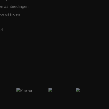
en aanbiedingen
oorwaarden
d​