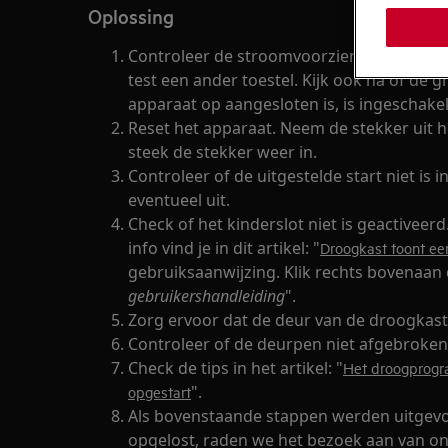
Oplossing
Controleer de stroomvoorziening. Neem de
test een ander toestel. Kijk ook na of de 
apparaat op aangesloten is, is ingeschakel
Reset het apparaat. Neem de stekker uit 
steek de stekker weer in.
Controleer of de uitgestelde start niet is 
eventueel uit.
Check of het kinderslot niet is geactiveerd
info vind je in dit artikel: "
Droogkast toont ee
gebruiksaanwijzing. Klik rechts bovenaan d
gebruikershandleiding
".
Zorg ervoor dat de deur van de droogkast
Controleer of de deurpen niet afgebroken 
Check de tips in het artikel: "
Het droogprogr
".
opgestart
Als bovenstaande stappen werden uitgevoe
opgelost, raden we het bezoek aan van on