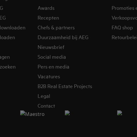
EG
Awards
Promoties 
AEG
Recepten
Verkoopsv
downloaden
Chefs & partners
FAQ shop
loaden
Duurzaamheid bij AEG
Retourbelei
Nieuwsbrief
ragen
Social media
zoeken
Pers en media
Vacatures
B2B Real Estate Projects
Legal
Contact