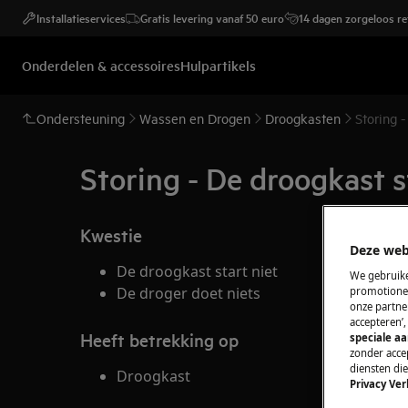
Installatieservices
Gratis levering vanaf 50 euro
14 dagen zorgeloos r
Onderdelen & accessoires
Hulpartikels
Ondersteuning
Wassen en Drogen
Droogkasten
Storing -
Storing - De droogkast s
Kwestie
Deze web
De droogkast start niet
We gebruike
De droger doet niets
promotionel
onze partner
accepteren’
Heeft betrekking op
speciale a
zonder accep
diensten di
Droogkast
Privacy Ver