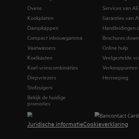
Ovens
Services van A
Kookplaten
Garanties van 
Dampkappen
Handleidingen 
Compact inbouwgamma
Brochures down
Vaatwassers
Online hulp
Koelkasten
Veelgestelde v
Koel-vriescombinaties
Verkooppunten 
Diepvriezers
Herroeping
Stofzuigers
Bekijk de huidige
promoties
Juridische informatie
Cookieverklaring