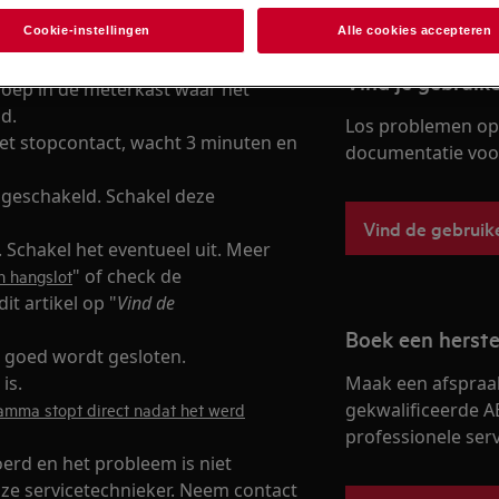
Cookie-instellingen
Alle cookies accepteren
 stekker uit het stopcontact en
Vind je gebruik
groep in de meterkast waar het
d.
Los problemen op 
het stopcontact, wacht 3 minuten en
documentatie voor 
ingeschakeld. Schakel deze
Vind de gebruik
. Schakel het eventueel uit. Meer
" of check de
n hangslot
it artikel op "
Vind de
Boek een herste
 goed wordt gesloten.
is.
Maak een afspraa
gekwalificeerde A
amma stopt direct nadat het werd
professionele servi
rd en het probleem is niet
ze servicetechnieker. Neem contact