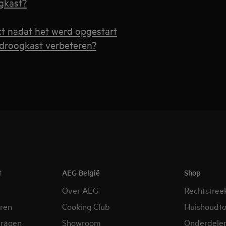
gkast?
t nadat het werd opgestart
 droogkast verbeteren?
t
AEG België
Shop
Over AEG
Rechtstree
eren
Cooking Club
Huishoudto
vragen
Showroom
Onderdele