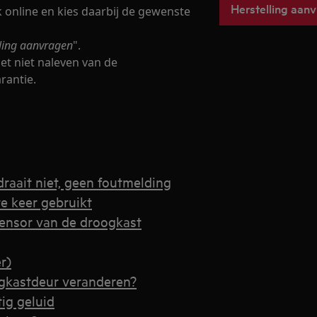
Herstelling aan
 online en kies daarbij de gewenste
lling aanvragen
".
et niet naleven van de
rantie.
raait niet, geen foutmelding
e keer gebruikt
densor van de droogkast
r)
ogkastdeur veranderen?
ig geluid