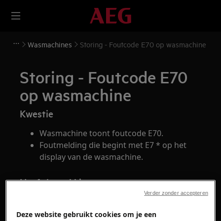
Wasmachines
Storing - Foutcode E70 op wasmachine
Storing - Foutcode E70
op wasmachine
Kwestie
Wasmachine toont foutcode E70.
Foutmelding die begint met E7 * op het
display van de wasmachine.
Heeft betrekking op
Verder zonder accepteren
Wasmachine
Was-droogcombinatie
Deze website gebruikt cookies om je een