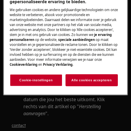
gepersonaliseerde ervaring te bieden.
Oplossing
We gebruiken cookies en andere gelijkaardige technologieën om onze
website te verbeteren, alsook voor promotionele en
marketingdoeleinden. Daarnaast delen we informatie over je gebruik
Foutmelding E70 wijst op een probleem
van onze website met onze partners op het vlak van sociale media,
met de temperatuursensor in de
advertising en analytics. Door te klikken op ‘Alle cookies accepteren’,
stem je in met ons gebruik van cookies. Zo kunnen we
je ervaring
wasmachine. De sensor werkt niet meer of
personaliseren
op de website,
speciale aanbiedingen
op maat
is beschadigd.
voorstellen en je gepersonaliseerde reclame tonen. Door te klikken op
‘Verder zonder accepteren’, blokkeer je niet-essentiële cookies. Dit kan
invloed hebben op je surfervaring en op de diensten die we kunnen
Helaas kan je dit probleem niet zelf
aanbieden. Voor meer informatie verwijzen we je naar onze
oplossen. Als de foutcode blijft
Cookieverklaring
en
Privacy Verklaring
.
verschijnen, raden we het bezoek aan van
onze technieker. Neem op met ons
Cookie-instellingen
Alle cookies accepteren
serviceteam voor een afspraak of boek zelf
een servicebezoek in en kies daarbij de
datum die jou het beste uitkomt. Klik
rechts van dit artikel op "
Herstelling
aanvragen
".
contact