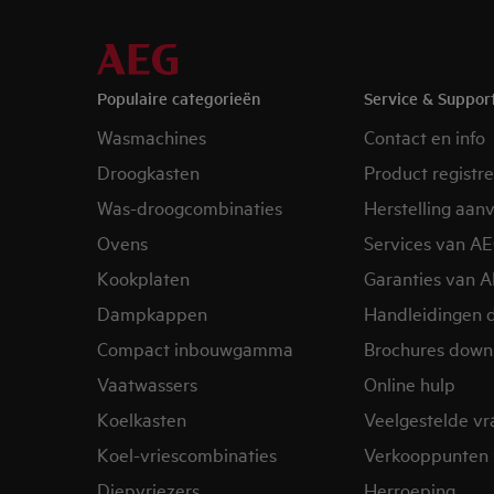
Populaire categorieën
Service & Suppor
Wasmachines
Contact en info
Droogkasten
Product registr
Was-droogcombinaties
Herstelling aan
Ovens
Services van A
Kookplaten
Garanties van 
Dampkappen
Handleidingen 
Compact inbouwgamma
Brochures down
Vaatwassers
Online hulp
Koelkasten
Veelgestelde v
Koel-vriescombinaties
Verkooppunten 
Diepvriezers
Herroeping