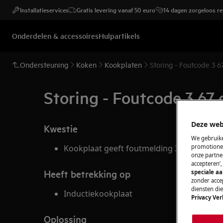
Installatieservices
Gratis levering vanaf 50 euro
14 dagen zorgeloos r
Onderdelen & accessoires
Hulpartikels
Ondersteuning
Koken
Kookplaten
Storing - Foutcode 3 
Storing - Foutcode 3 67
Deze web
Kwestie
We gebruike
Kookplaat geeft foutmelding 3 67 weer op 
promotionel
onze partner
accepteren’
Heeft betrekking op
speciale a
zonder accep
diensten di
Inductiekookplaat
Privacy Ver
Oplossing