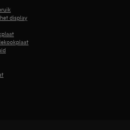
bruik
het display
kplaat
iekookplaat
uid
at