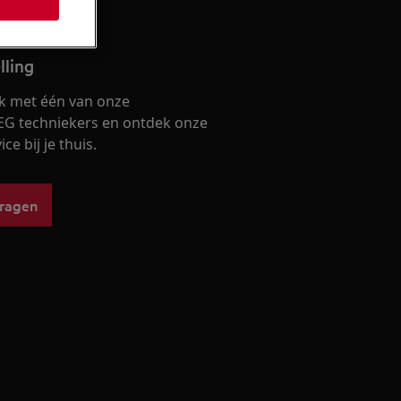
lling
k met één van onze
EG techniekers en ontdek onze
ce bij je thuis.
vragen