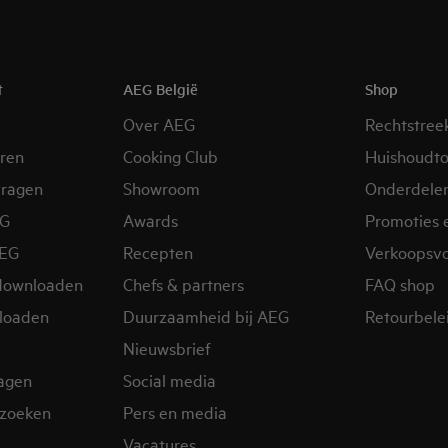
t
AEG België
Shop
Over AEG
Rechtstree
eren
Cooking Club
Huishoudto
vragen
Showroom
Onderdele
EG
Awards
Promoties 
AEG
Recepten
Verkoopsv
downloaden
Chefs & partners
FAQ shop
loaden
Duurzaamheid bij AEG
Retourbelei
Nieuwsbrief
ragen
Social media
zoeken
Pers en media
Vacatures