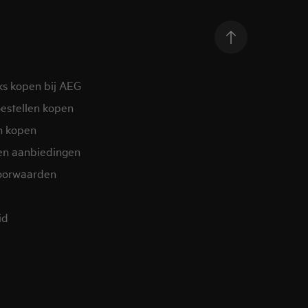
ks kopen bij AEG
estellen kopen
n kopen
en aanbiedingen
oorwaarden
d​