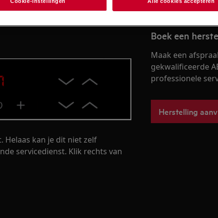
Cookie-instellingen
Alle cookies accepteren
met één van de inductiemodules
Boek een herste
Maak een afspraa
gekwalificeerde A
professionele servi
Herstelling aan
Helaas kan je dit niet zelf
de servicedienst. Klik rechts van