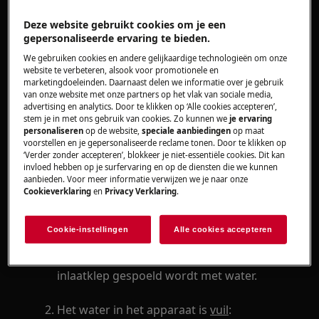
Heeft betrekking op
Deze website gebruikt cookies om je een
gepersonaliseerde ervaring te bieden.
Wasmachine
We gebruiken cookies en andere gelijkaardige technologieën om onze
Was-droogcombinatie
website te verbeteren, alsook voor promotionele en
marketingdoeleinden. Daarnaast delen we informatie over je gebruik
van onze website met onze partners op het vlak van sociale media,
Oplossing
advertising en analytics. Door te klikken op ‘Alle cookies accepteren’,
stem je in met ons gebruik van cookies. Zo kunnen we
je ervaring
Controleer of het water in de wasmachine
personaliseren
op de website,
speciale aanbiedingen
op maat
helder of vuil is.
voorstellen en je gepersonaliseerde reclame tonen. Door te klikken op
‘Verder zonder accepteren’, blokkeer je niet-essentiële cookies. Dit kan
invloed hebben op je surfervaring en op de diensten die we kunnen
Het water in het apparaat is
helder
:
aanbieden. Voor meer informatie verwijzen we je naar onze
Mogelijk is de waterklep vervuild waardoor
Cookieverklaring
en
Privacy Verklaring
.
deze niet goed meer kan openen of
sluiten. In veel gevallen kan deze storing
Cookie-instellingen
Alle cookies accepteren
verholpen worden door een kort
programma te starten waarbij de
inlaatklep gespoeld wordt met water.
Het water in het apparaat is
vuil
: