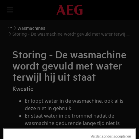
Wasmachines
Storing - De wasmachine wordt gevuld met water terwijl
hij uit staat
Storing - De wasmachine
wordt gevuld met water
terwijl hij uit staat
Kwestie
Er loopt water in de wasmachine, ook al is
deze niet in gebruik.
Er staat water in de trommel nadat de
wasmachine gedurende lange tijd niet is
gebruikt.
Verder zonder accepteren