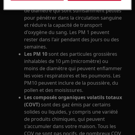
inhalables de 1 μm (micromètre) ou moins
de diamètre qui sont suffisamment petites
pour pénétrer dans la circulation sanguine
et réduire la capacité de transport
d'oxygène du sang. Les PM 1 peuvent
rester dans l'air pendant des jours ou des
semaines.
Les PM 10
sont des particules grossières
inhalables de 10 μm (micromètre) ou
moins de diamètre qui peuvent enflammer
les voies respiratoires et les poumons. Les
PM10 peuvent inclure de la poussière, du
pollen et des moisissures.
Les composés organiques volatils totaux
(COVT)
sont des gaz émis par certains
solides ou liquides, y compris une variété
de produits chimiques, qui peuvent
s'accumuler dans votre maison. Tous les
COV ne sont pas nocifs, de nombreux COV