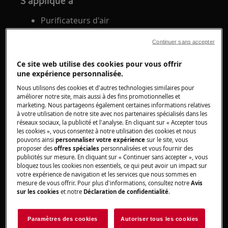
S'applique à
Purificateurs d'air
Série AEG AX9
Continuer sans accepter
Solution
Ce site web utilise des cookies pour vous offrir
une expérience personnalisée.
Le purificateur d'air mesure les valeurs
Nous utilisons des cookies et d'autres technologies similaires pour
suivantes:
améliorer notre site, mais aussi à des fins promotionnelles et
marketing. Nous partageons également certaines informations relatives
Les PM 2,5
sont des particules fines
à votre utilisation de notre site avec nos partenaires spécialisés dans les
inhalables de 2,5 μm (micromètre) ou
réseaux sociaux, la publicité et l'analyse. En cliquant sur « Accepter tous
les cookies », vous consentez à notre utilisation des cookies et nous
moins de diamètre qui sont
pouvons ainsi
personnaliser votre expérience
sur le site, vous
potentiellement suffisamment petites pour
proposer des
offres spéciales
personnalisées et vous fournir des
publicités sur mesure. En cliquant sur « Continuer sans accepter », vous
pénétrer dans la circulation sanguine et
bloquez tous les cookies non essentiels, ce qui peut avoir un impact sur
altérer la réponse immunitaire. Les PM 2,5
votre expérience de navigation et les services que nous sommes en
mesure de vous offrir. Pour plus d'informations, consultez notre
Avis
peuvent inclure des particules de
sur les cookies
et notre
Déclaration de confidentialité
.
combustion, des composés organiques et
des émissions de métaux.
Paramètres des cookies
Autoriser tous les cookies
Les PM 1
sont des particules ultrafines