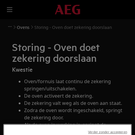
Ovens
Storing - Oven doet zekering doorslaan
Storing - Oven doet
zekering doorslaan
Kwestie
Oven/fornuis laat continu de zekering
springen/uitschakelen.
De oven activeert de zekering.
De zekering valt weg als de oven aan staat.
Zodra de oven wordt ingeschakeld, springt
de zekering door.
Als de oven in werking is, springt de
zekering door.
Verder zonder accepteren