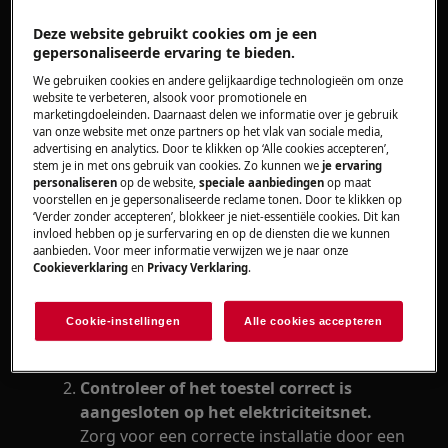
De aardlekschakelaar wordt geactiveerd.
Deze website gebruikt cookies om je een
gepersonaliseerde ervaring te bieden.
Heeft betrekking op
We gebruiken cookies en andere gelijkaardige technologieën om onze
website te verbeteren, alsook voor promotionele en
Oven
marketingdoeleinden. Daarnaast delen we informatie over je gebruik
Fornuis
van onze website met onze partners op het vlak van sociale media,
advertising en analytics. Door te klikken op ‘Alle cookies accepteren’,
stem je in met ons gebruik van cookies. Zo kunnen we
je ervaring
Oplossing
personaliseren
op de website,
speciale aanbiedingen
op maat
voorstellen en je gepersonaliseerde reclame tonen. Door te klikken op
‘Verder zonder accepteren’, blokkeer je niet-essentiële cookies. Dit kan
Zorg ervoor dat de zekering toereikend is
invloed hebben op je surfervaring en op de diensten die we kunnen
voor de stroombelasting.
aanbieden. Voor meer informatie verwijzen we je naar onze
Informeer bij uw elektricien of u de juiste
Cookieverklaring
en
Privacy Verklaring
.
zekering hebt en of de oven of het fornuis
op een aparte zekeringsgroep is
Cookie-instellingen
Alle cookies accepteren
aangesloten.
Controleer of het toestel correct is
aangesloten op het elektriciteitsnet.
Zorg voor een correcte installatie door een