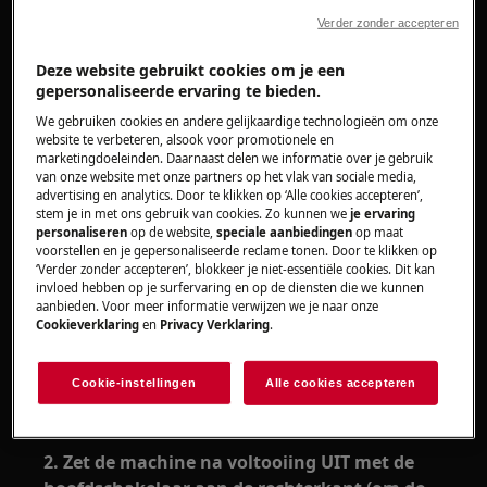
Verder zonder accepteren
Geldt voor:
Deze website gebruikt cookies om je een
Inbouw koffiemachine
gepersonaliseerde ervaring te bieden.
Oplossing:
We gebruiken cookies en andere gelijkaardige technologieën om onze
website te verbeteren, alsook voor promotionele en
1. Het is mogelijk dat de binnenkant van het
marketingdoeleinden. Daarnaast delen we informatie over je gebruik
van onze website met onze partners op het vlak van sociale media,
apparaat vuil heeft opgehoopt.
advertising en analytics. Door te klikken op ‘Alle cookies accepteren’,
stem je in met ons gebruik van cookies. Zo kunnen we
je ervaring
Reinig de binnenkant van het apparaat grondig,
personaliseren
op de website,
speciale aanbiedingen
op maat
zoals omschreven in de sectie 'Reiniging en
voorstellen en je gepersonaliseerde reclame tonen. Door te klikken op
‘Verder zonder accepteren’, blokkeer je niet-essentiële cookies. Dit kan
onderhoud' van de gebruikershandleiding.
invloed hebben op je surfervaring en op de diensten die we kunnen
aanbieden. Voor meer informatie verwijzen we je naar onze
U heeft wellicht een zaklamp nodig om beter en
Cookieverklaring
en
Privacy Verklaring
.
grondiger te kunnen zien of er vuil in het
apparaat zit.
Cookie-instellingen
Alle cookies accepteren
Instructievideo:
2. Zet de machine na voltooiing UIT met de