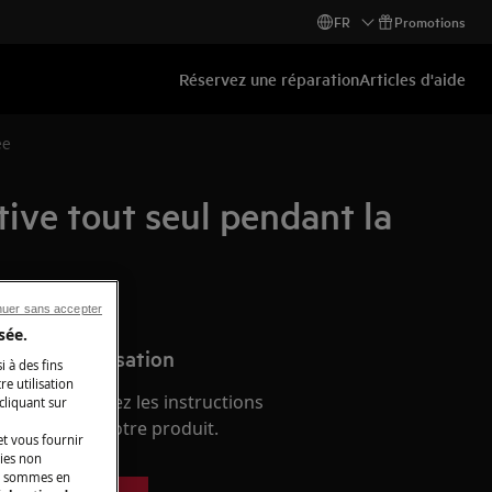
FR
Promotions
Réservez une réparation
Articles d'aide
ée
tive tout seul pendant la
nuer sans accepter
sée.
anuel d'utilisation
i à des fins
e utilisation
èmes et trouvez les instructions
 cliquant sur
s relatifs à votre produit.
t vous fournir
kies non
ous sommes en