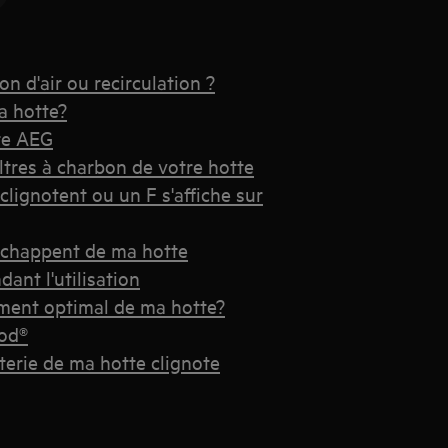
on d'air ou recirculation ?
ma hotte?
tte AEG
ltres à charbon de votre hotte
ignotent ou un F s'affiche sur
échappent de ma hotte
ant l'utilisation
ment optimal de ma hotte?
ood®
terie de ma hotte clignote