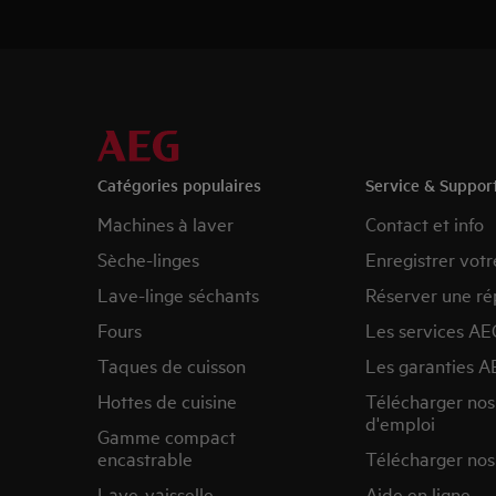
Catégories populaires
Service & Suppor
Machines à laver
Contact et info
Sèche-linges
Enregistrer votr
Lave-linge séchants
Réserver une ré
Fours
Les services AE
Taques de cuisson
Les garanties A
Hottes de cuisine
Télécharger no
d'emploi
Gamme compact
encastrable
Télécharger nos
Lave-vaisselle
Aide en ligne