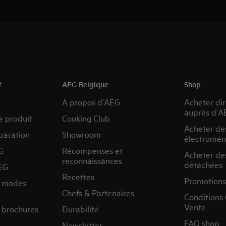
t
AEG Belgique
Shop
A propos d'AEG
Acheter di
auprès d'A
e produit
Cooking Club
Acheter de
paration
Showroom
électromén
G
Récompenses et
Acheter de
reconnaissances
détachées
EG
Recettes
Promotions
s modes
Chefs & Partenaires
Conditions
Vente
 brochures
Durabilité
FAQ shop
Newsletter