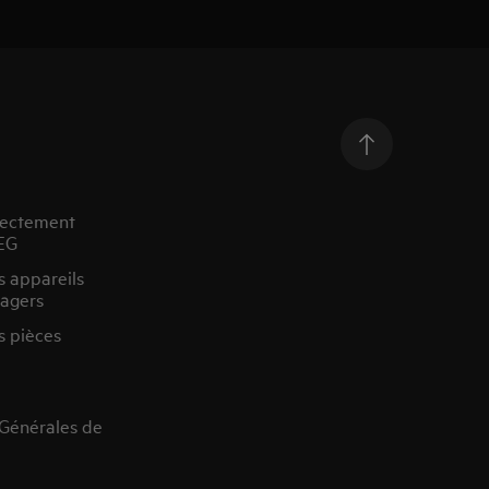
rectement
EG
s appareils
agers
s pièces
 Générales de