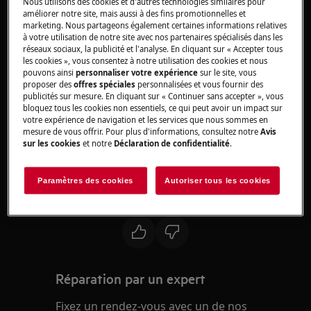
Nous utilisons des cookies et d'autres technologies similaires pour
Le four
améliorer notre site, mais aussi à des fins promotionnelles et
marketing. Nous partageons également certaines informations relatives
à votre utilisation de notre site avec nos partenaires spécialisés dans les
Solution
réseaux sociaux, la publicité et l'analyse. En cliquant sur « Accepter tous
les cookies », vous consentez à notre utilisation des cookies et nous
pouvons ainsi
personnaliser votre expérience
sur le site, vous
proposer des
offres spéciales
personnalisées et vous fournir des
publicités sur mesure. En cliquant sur « Continuer sans accepter », vous
Veuillez contacter notre service après-
bloquez tous les cookies non essentiels, ce qui peut avoir un impact sur
vente pour un rendez-vous.
votre expérience de navigation et les services que nous sommes en
mesure de vous offrir. Pour plus d'informations, consultez notre
Avis
sur les cookies
et notre
Déclaration de confidentialité
.
Si les suggestions ci-dessus n'ont pas résolu le
problème, nous vous recommandons de
demander la visite d'un technicien.
Paramètres des cookies
Autoriser tous les cookies
Cet article vous a-t-il été utile ?
Réparation par un expert
Fixez un rendez-vous avec un de nos