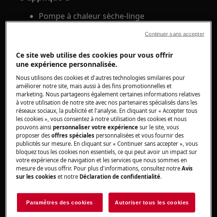
Pompe à chaleur sèche-linge
Continuer sans accepter
Solution
Ce site web utilise des cookies pour vous offrir
1. Essorez bien le linge avant de le mettre dans
une expérience personnalisée.
le sèche-linge.
Nous utilisons des cookies et d'autres technologies similaires pour
améliorer notre site, mais aussi à des fins promotionnelles et
2. Ne dépassez pas la charge maximale.
marketing. Nous partageons également certaines informations relatives
à votre utilisation de notre site avec nos partenaires spécialisés dans les
Remarque:
L'indication de la quantité de
réseaux sociaux, la publicité et l'analyse. En cliquant sur « Accepter tous
les cookies », vous consentez à notre utilisation des cookies et nous
chargement se rapporte toujours au poids du
pouvons ainsi
personnaliser votre expérience
sur le site, vous
linge sec.
proposer des
offres spéciales
personnalisées et vous fournir des
publicités sur mesure. En cliquant sur « Continuer sans accepter », vous
3. Sélectionnez le bon programme de séchage
bloquez tous les cookies non essentiels, ce qui peut avoir un impact sur
votre expérience de navigation et les services que nous sommes en
mesure de vous offrir. Pour plus d'informations, consultez notre
Avis
Assurez-vous que le type de lavage et les
sur les cookies
et notre
Déclaration de confidentialité
.
symboles d'entretien sur les étiquettes de
lavage des vêtements correspondent au
Paramètres des cookies
Autoriser tous les cookies
programme de séchage. Vous pouvez trouver