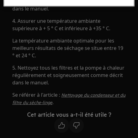
de l'aide à ce sujet dans l'aperçu du programme
dans le manuel.
4. Assurer une température ambiante
supérieure à + 5 ° C et inférieure à +35 ° C.
La température ambiante optimale pour les
meilleurs résultats de séchage se situe entre 19
° et 24 ° C.
5. Nettoyez tous les filtres et la pompe à chaleur
régulièrement et soigneusement comme décrit
dans le manuel.
Se référer à l'article :
Nettoyage du condenseur et du
.
filtre du sèche-linge
Cet article vous a-t-il été utile ?