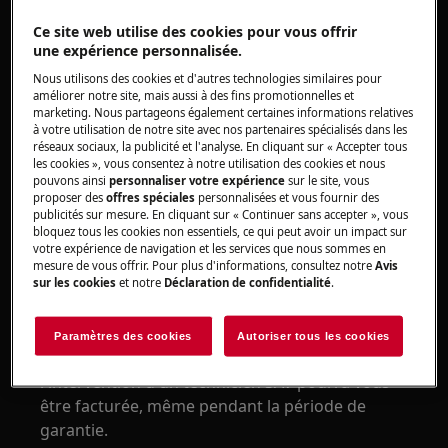
Four intégré
Ce site web utilise des cookies pour vous offrir
Résolution :
une expérience personnalisée.
1. Vérifiez l'ampoule à l'intérieur du four.
Nous utilisons des cookies et d'autres technologies similaires pour
améliorer notre site, mais aussi à des fins promotionnelles et
Remplacez-la si elle est défectueuse.
marketing. Nous partageons également certaines informations relatives
à votre utilisation de notre site avec nos partenaires spécialisés dans les
Vous pouvez acheter une nouvelle ampoule
réseaux sociaux, la publicité et l'analyse. En cliquant sur « Accepter tous
dans notre boutique en ligne.
les cookies », vous consentez à notre utilisation des cookies et nous
pouvons ainsi
personnaliser votre expérience
sur le site, vous
proposer des
offres spéciales
personnalisées et vous fournir des
2. Faites appel à un centre de service après-
publicités sur mesure. En cliquant sur « Continuer sans accepter », vous
vente agréé.
bloquez tous les cookies non essentiels, ce qui peut avoir un impact sur
votre expérience de navigation et les services que nous sommes en
mesure de vous offrir. Pour plus d'informations, consultez notre
Avis
Si les conseils ci-dessus ne résolvent pas le
sur les cookies
et notre
Déclaration de confidentialité
.
problème, nous vous conseillons de demander
l'intervention d'un technicien SAV.
Paramètres des cookies
Autoriser tous les cookies
Remarque :
Selon la nature du problème,
l'intervention d'un technicien SAV pourra vous
être facturée, même pendant la période de
garantie.