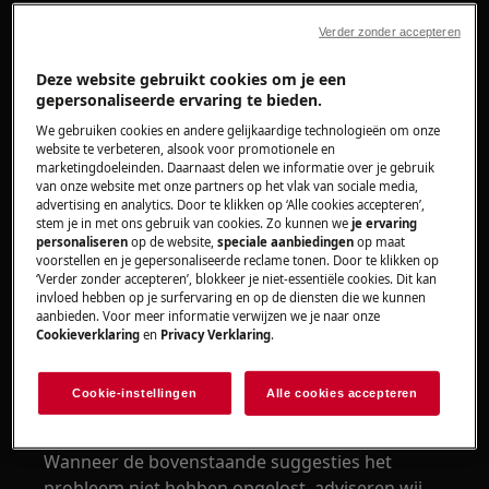
Oplossing
Verder zonder accepteren
Leeg het waterreservoir
Deze website gebruikt cookies om je een
gepersonaliseerde ervaring te bieden.
Als het toestel op de afvoer is aangesloten,
kan het lampje van het reservoir
We gebruiken cookies en andere gelijkaardige technologieën om onze
website te verbeteren, alsook voor promotionele en
uitgeschakeld worden, zoals beschreven in
marketingdoeleinden. Daarnaast delen we informatie over je gebruik
de
.
handleiding
van onze website met onze partners op het vlak van sociale media,
advertising en analytics. Door te klikken op ‘Alle cookies accepteren’,
Als het toestel op de afvoer is aangesloten,
stem je in met ons gebruik van cookies. Zo kunnen we
je ervaring
verwijder eventuele lussen in de
personaliseren
op de website,
speciale aanbiedingen
op maat
afvoerslang en breng deze direct naar de
voorstellen en je gepersonaliseerde reclame tonen. Door te klikken op
‘Verder zonder accepteren’, blokkeer je niet-essentiële cookies. Dit kan
afvoer.
invloed hebben op je surfervaring en op de diensten die we kunnen
Als het apparaat op de afvoer is
aanbieden. Voor meer informatie verwijzen we je naar onze
Cookieverklaring
en
Privacy Verklaring
.
aangesloten, zorg er dan voor dat de
hoogte van de afvoer niet meer
bedraagt dan 1 meter.
Cookie-instellingen
Alle cookies accepteren
Neem contact op met onze servicedienst.
Wanneer de bovenstaande suggesties het
probleem niet hebben opgelost, adviseren wij