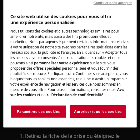
Continuer sans accepter
Solution
Ce site web utilise des cookies pour vous offrir
une expérience personnalisée.
Nous utilisons des cookies et d'autres technologies similaires pour
améliorer notre site, mais aussi à des fins promotionnelles et
Pour les micro-ondes combinés
marketing. Nous partageons également certaines informations relatives
commençant par le numéro PNC
à votre utilisation de notre site avec nos partenaires spécialisés dans les
réseaux sociaux, la publicité et l'analyse. En cliquant sur « Accepter tous
944066xxx, remplacez la lampe, voir les
les cookies », vous consentez à notre utilisation des cookies et nous
instructions ci-dessous.
pouvons ainsi
personnaliser votre expérience
sur le site, vous
Veuillez contacter notre service après-
proposer des
offres spéciales
personnalisées et vous fournir des
publicités sur mesure. En cliquant sur « Continuer sans accepter », vous
vente pour un rendez-vous.
bloquez tous les cookies non essentiels, ce qui peut avoir un impact sur
votre expérience de navigation et les services que nous sommes en
Si les suggestions ci-dessus n'ont pas résolu le
mesure de vous offrir. Pour plus d'informations, consultez notre
Avis
sur les cookies
et notre
Déclaration de confidentialité
.
problème, nous vous recommandons de
demander la visite d'un technicien.
Paramètres des cookies
Autoriser tous les cookies
Instruction pour remplacer la lumière
intérieure:
Retirez la fiche de la prise ou éteignez le