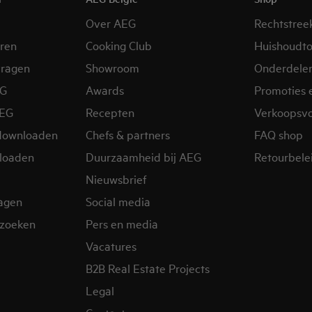
Over AEG
Rechtstree
eren
Cooking Club
Huishoudto
vragen
Showroom
Onderdele
EG
Awards
Promoties 
AEG
Recepten
Verkoopsv
downloaden
Chefs & partners
FAQ shop
loaden
Duurzaamheid bij AEG
Retourbelei
Nieuwsbrief
ragen
Social media
zoeken
Pers en media
Vacatures
B2B Real Estate Projects
Legal