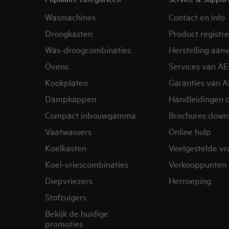
Wasmachines
Contact en info
Droogkasten
Product registr
Was-droogcombinaties
Herstelling aan
Ovens
Services van A
Kookplaten
Garanties van 
Dampkappen
Handleidingen 
Compact inbouwgamma
Brochures down
Vaatwassers
Online hulp
Koelkasten
Veelgestelde v
Koel-vriescombinaties
Verkooppunten 
Diepvriezers
Herroeping
Stofzuigers
Bekijk de huidige
promoties