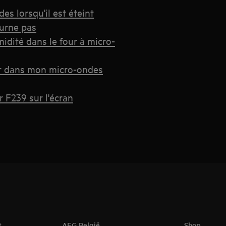
es lorsqu'il est éteint
urne pas
dité dans le four à micro-
ur dans mon micro-ondes
 F239 sur l'écran
t
AEG België
Shop