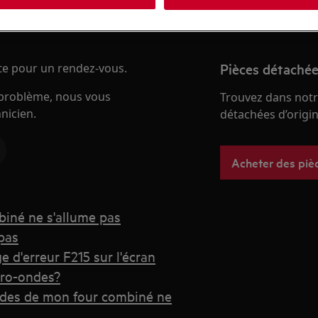
Pièces détachée
nte pour un rendez-vous.
e problème, nous vous
Trouvez dans notr
nicien.
détachées d’origine
Acheter des piè
biné ne s'allume pas
pas
 d'erreur F215 sur l'écran
cro-ondes?
ndes de mon four combiné ne