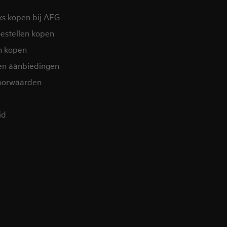
ks kopen bij AEG
estellen kopen
n kopen
en aanbiedingen
oorwaarden
d​