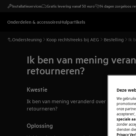
Installatieservices
Gratis levering vanaf 50 euro
14 dagen zorgeloos r
Onderdelen & accessoires
Hulpartikels
Ondersteuning
Koop rechtstreeks bij AEG
Bestelling
Ik 
Ik ben van mening verand
retourneren?
Kwestie
Deze web
We gebruike
Ik ben van mening veranderd over mijn aangekoch
promotionel
retourneren?
onze partner
accepteren’
speciale a
Oplossing
zonder accep
diensten di
Privacy Ver