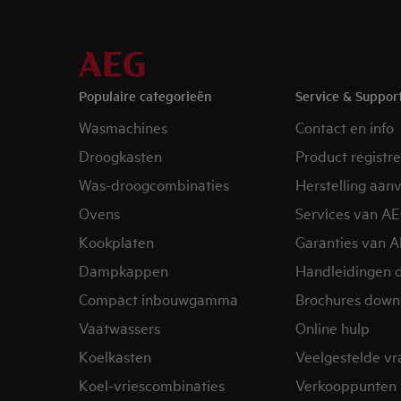
Populaire categorieën
Service & Suppor
Wasmachines
Contact en info
Droogkasten
Product registr
Was-droogcombinaties
Herstelling aan
Ovens
Services van A
Kookplaten
Garanties van 
Dampkappen
Handleidingen 
Compact inbouwgamma
Brochures down
Vaatwassers
Online hulp
Koelkasten
Veelgestelde v
Koel-vriescombinaties
Verkooppunten 