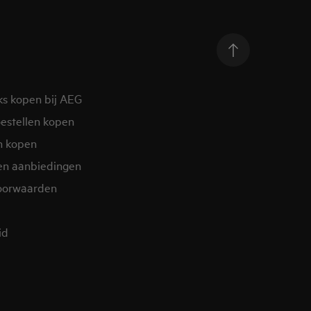
ks kopen bij AEG
estellen kopen
n kopen
en aanbiedingen
oorwaarden
d​