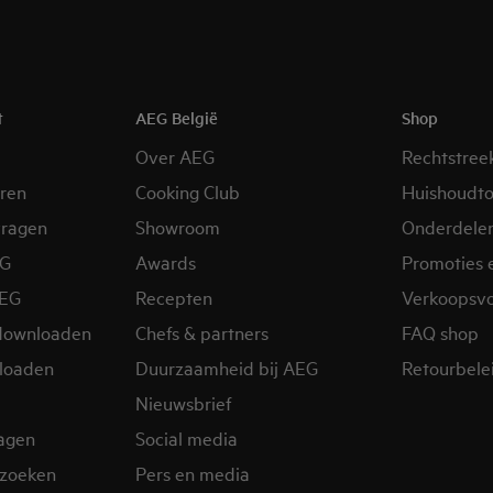
t
AEG België
Shop
Over AEG
Rechtstree
eren
Cooking Club
Huishoudto
vragen
Showroom
Onderdele
EG
Awards
Promoties 
AEG
Recepten
Verkoopsv
downloaden
Chefs & partners
FAQ shop
loaden
Duurzaamheid bij AEG
Retourbelei
Nieuwsbrief
ragen
Social media
zoeken
Pers en media