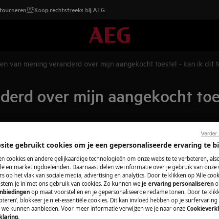
etourneren
Koop rechtstreeks bij AEG
ben van mening veranderd over mijn aangekocht toestel - kan ik dit t
erd over mijn aangekocht toest
Verder
site gebruikt cookies om je een gepersonaliseerde ervaring te b
n cookies en andere gelijkaardige technologieën om onze website te verbeteren, als
t toestel. Kan ik dit toestel
e en marketingdoeleinden. Daarnaast delen we informatie over je gebruik van onze
s op het vlak van sociale media, advertising en analytics. Door te klikken op ‘Alle cook
, stem je in met ons gebruik van cookies. Zo kunnen we
je ervaring personaliseren
o
anbiedingen
op maat voorstellen en je gepersonaliseerde reclame tonen. Door te klik
teren’, blokkeer je niet-essentiële cookies. Dit kan invloed hebben op je surfervaring
e we kunnen aanbieden. Voor meer informatie verwijzen we je naar onze
Cookieverkl
klaring
.