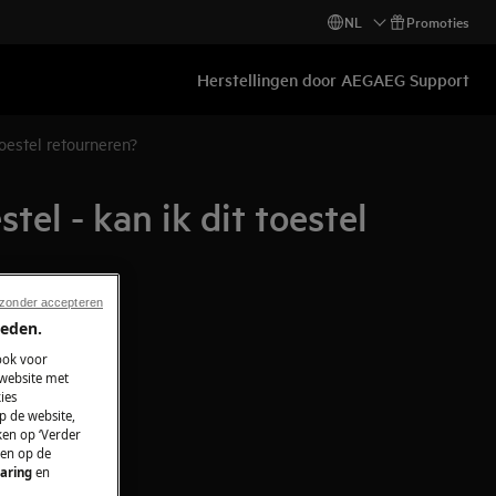
NL
Promoties
Herstellingen door AEG
AEG Support
oestel retourneren?
el - kan ik dit toestel
 zonder accepteren
ieden.
ook voor
 website met
ies
p de website,
ken op ‘Verder
 en op de
aring
en