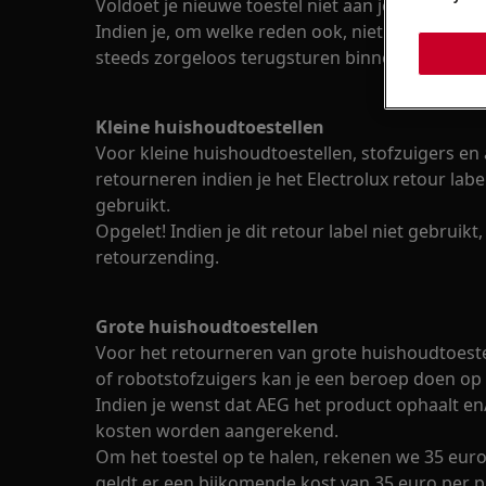
Voldoet je nieuwe toestel niet aan je wensen o
Indien je, om welke reden ook, niet tevreden ben
steeds zorgeloos terugsturen binnen de 14 dag
Kleine huishoudtoestellen
Voor kleine huishoudtoestellen, stofzuigers en a
retourneren indien je het Electrolux retour labe
gebruikt.
Opgelet! Indien je dit retour label niet gebruikt
retourzending.
Grote huishoudtoestellen
Voor het retourneren van grote huishoudtoestel
of robotstofzuigers kan je een beroep doen op 
Indien je wenst dat AEG het product ophaalt en/o
kosten worden aangerekend.
Om het toestel op te halen, rekenen we 35 euro
geldt er een bijkomende kost van 35 euro per p