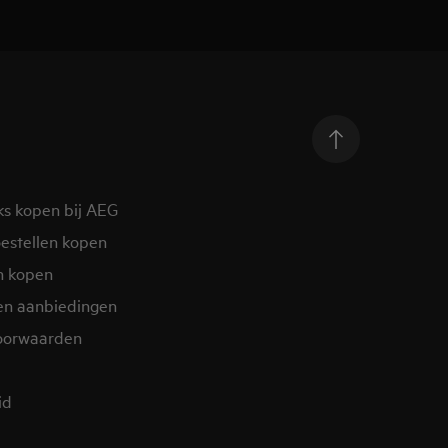
ks kopen bij AEG
estellen kopen
n kopen
en aanbiedingen
oorwaarden
d​