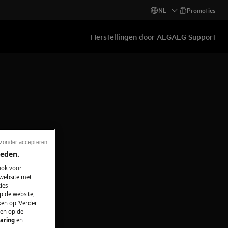
NL
Promoties
Herstellingen door AEG
AEG Support
 zonder accepteren
ieden.
ook voor
 website met
ies
p de website,
ken op ‘Verder
 en op de
aring
en