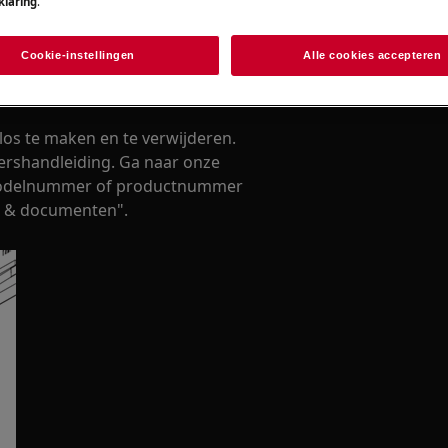
klaring
.
essionele reparatie gevolgen kan
t uitgevoerd.
Cookie-instellingen
Alle cookies accepteren
los te maken en te verwijderen.
kershandleiding. Ga naar onze
 modelnummer of productnummer
n & documenten".