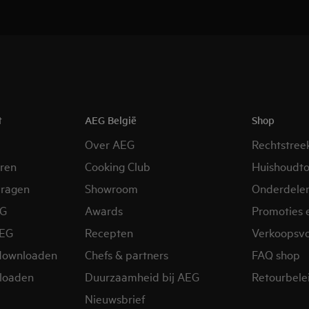
t
AEG België
Shop
Over AEG
Rechtstree
eren
Cooking Club
Huishoudto
vragen
Showroom
Onderdele
EG
Awards
Promoties 
AEG
Recepten
Verkoopsv
downloaden
Chefs & partners
FAQ shop
loaden
Duurzaamheid bij AEG
Retourbelei
Nieuwsbrief