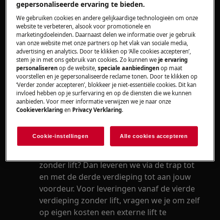
woning.
gepersonaliseerde ervaring te bieden.
We gebruiken cookies en andere gelijkaardige technologieën om onze
Ten laatste 1 werkdag nadat je je nieuwe
website te verbeteren, alsook voor promotionele en
toestel besteld hebt, contacteert onze
marketingdoeleinden. Daarnaast delen we informatie over je gebruik
van onze website met onze partners op het vlak van sociale media,
klantendienst je om een afspraak vast te
advertising en analytics. Door te klikken op ‘Alle cookies accepteren’,
leggen voor de levering van je nieuwe
stem je in met ons gebruik van cookies. Zo kunnen we
je ervaring
personaliseren
op de website,
speciale aanbiedingen
op maat
toestel.
voorstellen en je gepersonaliseerde reclame tonen. Door te klikken op
We leveren enkel in België, van maandag
‘Verder zonder accepteren’, blokkeer je niet-essentiële cookies. Dit kan
tot vrijdag tussen 6 u en 14 u.
invloed hebben op je surfervaring en op de diensten die we kunnen
aanbieden. Voor meer informatie verwijzen we je naar onze
Alle toestellen worden geleverd door een
Cookieverklaring
en
Privacy Verklaring
.
AEG-installatieteam van 1 of 2 personen.
We leveren je toestel tot aan de drempel
Cookie-instellingen
Alle cookies accepteren
van je woning.
Woon je in een appartementsgebouw
zonder lift? Dan leveren we via de trap tot
en met de derde verdieping tot aan jouw
voordeur. Voor leveringen vanaf de vierde
verdieping zonder lift, vragen we je om zelf
op eigen kosten een externe lift te