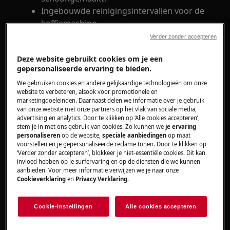
Ingebouwde reinigingsintervallen voor de
koffiemachine
Verder zonder accepteren
Heeft betrekking op
Deze website gebruikt cookies om je een
gepersonaliseerde ervaring te bieden.
Geïntegreerde koffiemachines
We gebruiken cookies en andere gelijkaardige technologieën om onze
website te verbeteren, alsook voor promotionele en
Oplossing
marketingdoeleinden. Daarnaast delen we informatie over je gebruik
van onze website met onze partners op het vlak van sociale media,
advertising en analytics. Door te klikken op ‘Alle cookies accepteren’,
stem je in met ons gebruik van cookies. Zo kunnen we
je ervaring
Apparaatcomponent
Reinigingsinterval
personaliseren
op de website,
speciale aanbiedingen
op maat
voorstellen en je gepersonaliseerde reclame tonen. Door te klikken op
Indien niet langer dan
‘Verder zonder accepteren’, blokkeer je niet-essentiële cookies. Dit kan
Intern circuit
invloed hebben op je surfervaring en op de diensten die we kunnen
3 dagen gebruikt
aanbieden. Voor meer informatie verwijzen we je naar onze
Cookieverklaring
en
Privacy Verklaring
.
Als daarom gevraagd
wordt
Cookie-instellingen
Alle cookies accepteren
Terreincontainer
Wanneer nodig
Wanneer de lekbak is