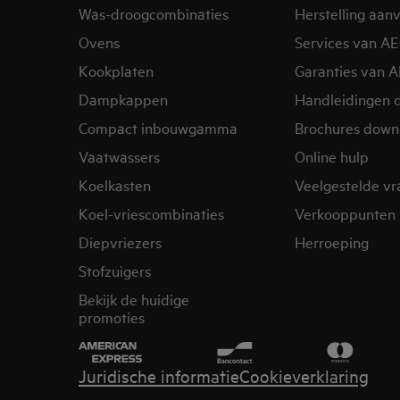
Was-droogcombinaties
Herstelling aan
Ovens
Services van A
Kookplaten
Garanties van 
Dampkappen
Handleidingen 
Compact inbouwgamma
Brochures down
Vaatwassers
Online hulp
Koelkasten
Veelgestelde v
Koel-vriescombinaties
Verkooppunten 
Diepvriezers
Herroeping
Stofzuigers
Bekijk de huidige
promoties
Juridische informatie
Cookieverklaring