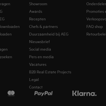
vragen
Showroom
Onderdele
EG
Awards
Promoties 
AEG
Recepten
Verkoopsv
downloaden
Chefs & partners
FAQ shop
loaden
Duurzaamheid bij AEG
Retourbelei
Nieuwsbrief
ragen
Social media
zoeken
Pers en media
Vacatures
B2B Real Estate Projects
Legal
Contact