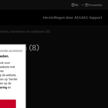
NL
Promoties
Herstellingen door AEG
AEG Support
teren, monteren en omkeren (8)
omkeren (8)
 zonder accepteren
ieden.
ook voor
 website met
ies
p de website,
ken op ‘Verder
 en op de
aring
en