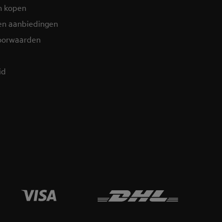
n kopen
en aanbiedingen
oorwaarden
d​