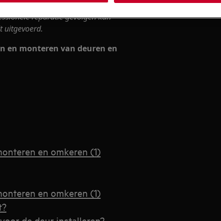
essionele reparatie gevolgen kan
t uitgevoerd.
ren en monteren van deuren en
monteren en omkeren (1)
monteren en omkeren (1)
t?
voor de deur installeren?