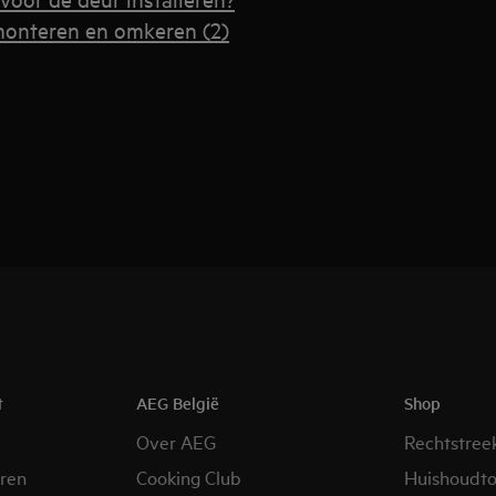
monteren en omkeren (2)
t
AEG België
Shop
Over AEG
Rechtstree
eren
Cooking Club
Huishoudto