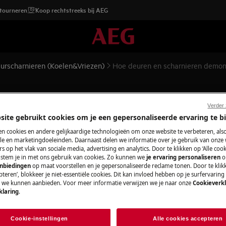
etourneren
Koop rechtstreeks bij AEG
urscharnieren (Koelen&Vriezen)
Hoe deuren en scharnieren demon
ren demonteren, monteren en 
Verder
site gebruikt cookies om je een gepersonaliseerde ervaring te b
n cookies en andere gelijkaardige technologieën om onze website te verbeteren, als
e en marketingdoeleinden. Daarnaast delen we informatie over je gebruik van onze
s op het vlak van sociale media, advertising en analytics. Door te klikken op ‘Alle cook
topcontact
voordat je met
, stem je in met ons gebruik van cookies. Zo kunnen we
je ervaring personaliseren
o
anbiedingen
op maat voorstellen en je gepersonaliseerde reclame tonen. Door te klik
teren’, blokkeer je niet-essentiële cookies. Dit kan invloed hebben op je surfervaring
e we kunnen aanbieden. Voor meer informatie verwijzen we je naar onze
Cookieverkl
araten, voor zware apparaten zijn twee
klaring
.
Cookie-instellingen
Alle cookies accepteren
schoeisel.