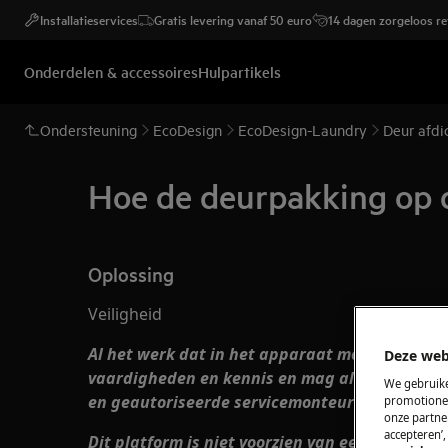
Installatieservices
Gratis levering vanaf 50 euro
14 dagen zorgeloos r
Onderdelen & accessoires
Hulpartikels
Ondersteuning
EcoDesign
EcoDesign-Laundry
Deur afdi
Hoe de deurpakking op 
Oplossing
Veiligheid
Al het werk dat in het apparaat moet worden u
Deze web
vaardigheden en kennis en mag alleen worden
We gebruike
en geautoriseerde servicemonteurs
promotionel
onze partner
accepteren’
Dit platform is niet voorzien van een AAN/UIT-