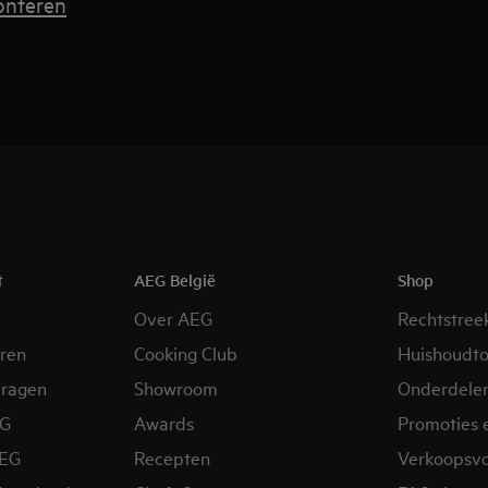
onteren
t
AEG België
Shop
Over AEG
Rechtstree
eren
Cooking Club
Huishoudto
vragen
Showroom
Onderdele
EG
Awards
Promoties 
AEG
Recepten
Verkoopsv