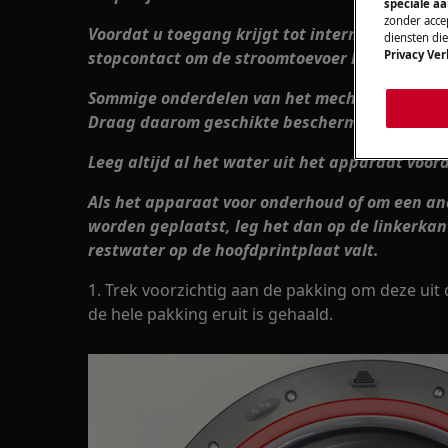
speciale a
zonder accep
Voordat u toegang krijgt tot interne component
diensten di
stopcontact om de stroomtoevoer los te koppe
Privacy Ver
Sommige onderdelen van het mechanische onde
Draag daarom geschikte bescherming en ga voo
Leeg altijd al het water uit het apparaat voord
Als het apparaat voor onderhoud of om een an
worden geplaatst, leg het dan op de linkerkan
restwater op de hoofdprintplaat valt.
1. Trek voorzichtig aan de pakking om deze uit d
de hele pakking eruit is gehaald.