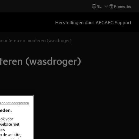
NL
Promoties
Herstellingen door AEG
AEG Support
emonteren en monteren (wasdroger)
teren (wasdroger)
 zonder accepteren
ieden.
ook voor
 website met
ies
p de website,