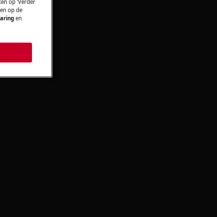
ken op ‘Verder
 en op de
aring
en