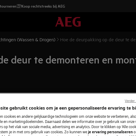
etourneren
Koop rechtstreeks bij AEG
chtingen (Wassen & Drogen)
Hoe de deurpakking op de deur te d
de deur te demonteren en mon
Verder
itgevoerd, vereist specifieke
site gebruikt cookies om je een gepersonaliseerde ervaring te b
 uitgevoerd door gekwalificeerde
n cookies en andere gelijkaardige technologieën om onze website te verbeteren, als
e en marketingdoeleinden. Daarnaast delen we informatie over je gebruik van onze
s op het vlak van sociale media, advertising en analytics. Door te klikken op ‘Alle cook
, stem je in met ons gebruik van cookies. Zo kunnen we
je ervaring personaliseren
o
schakelaar.