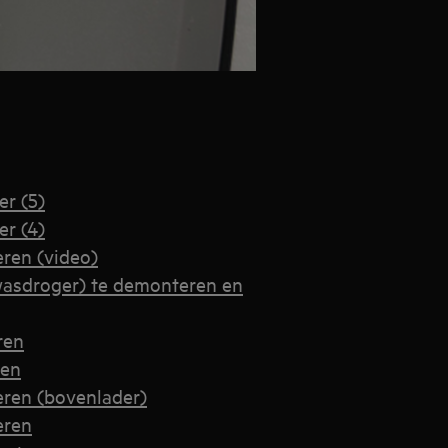
r (5)
r (4)
ren (video)
wasdroger) te demonteren en
ren
ren
ren (bovenlader)
eren