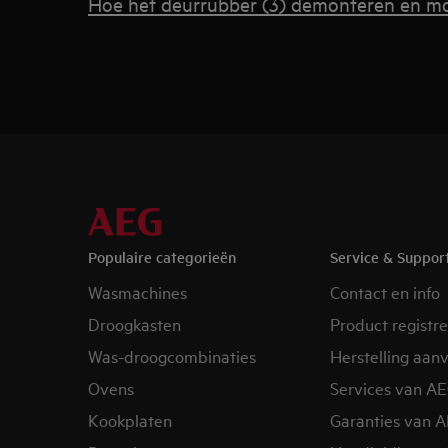
Hoe het deurrubber (3) demonteren en m
Populaire categorieën
Service & Suppor
Wasmachines
Contact en info
Droogkasten
Product registr
Was-droogcombinaties
Herstelling aan
Ovens
Services van A
Kookplaten
Garanties van 