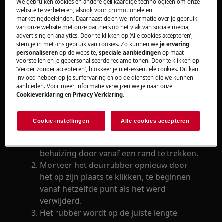
apparaten, voor zware apparaten zijn twee
We gebruiken cookies en andere gelijkaardige technologieën om onze
website te verbeteren, alsook voor promotionele en
personen nodig om het te verplaatsen.
marketingdoeleinden. Daarnaast delen we informatie over je gebruik
van onze website met onze partners op het vlak van sociale media,
Gebruik altijd veiligheidshandschoenen en gesloten
advertising en analytics. Door te klikken op ‘Alle cookies accepteren’,
stem je in met ons gebruik van cookies. Zo kunnen we
je ervaring
schoeisel.
personaliseren
op de website,
speciale aanbiedingen
op maat
voorstellen en je gepersonaliseerde reclame tonen. Door te klikken op
Houd er rekening mee dat zelfreparatie of niet-
‘Verder zonder accepteren’, blokkeer je niet-essentiële cookies. Dit kan
professionele reparatie gevolgen kan hebben voor
invloed hebben op je surfervaring en op de diensten die we kunnen
aanbieden. Voor meer informatie verwijzen we je naar onze
de veiligheid als deze niet correct wordt uitgevoerd.
Cookieverklaring
en
Privacy Verklaring
.
Hoe het deurrubber demonteren en
monteren?
Cookie-instellingen
Alle cookies accepteren
Verwijder het deurrubber uit zijn
behuizing door vanaf een rand te trekken.
Monteer het deurrubber opnieuw door
het op zijn plaats te klikken, te beginnen
vanaf hetzelfde punt als het werd
verwijderd.
Het rubber wordt op de juiste lengte