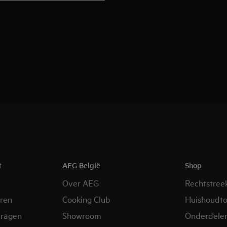
t
AEG België
Shop
Over AEG
Rechtstree
eren
Cooking Club
Huishoudto
vragen
Showroom
Onderdele