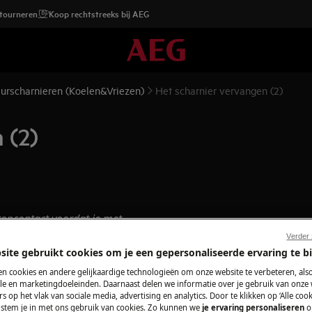
etourneren
Koop rechtstreeks bij AEG
urscharnieren (Koelen&Vriezen)
Het scharnier vervangen (2)
 (2)
topcontact
voordat je met
Verder
site gebruikt cookies om je een gepersonaliseerde ervaring te b
araten, voor zware apparaten zijn twee
n cookies en andere gelijkaardige technologieën om onze website te verbeteren, als
e en marketingdoeleinden. Daarnaast delen we informatie over je gebruik van onze
s op het vlak van sociale media, advertising en analytics. Door te klikken op ‘Alle cook
schoeisel.
, stem je in met ons gebruik van cookies. Zo kunnen we
je ervaring personaliseren
o