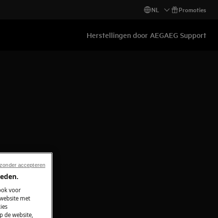
NL
Promoties
Herstellingen door AEG
AEG Support
 zonder accepteren
ieden.
ook voor
 website met
ies
p de website,