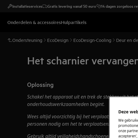
Installatieservices
Gratis levering vanaf 50 euro
14 dagen zorgeloos r
Onderdelen & accessoires
Hulpartikels
Ondersteuning
EcoDesign
EcoDesign-Cooling
Deur en de
Het scharnier vervangen
Oplossing
Schakel het apparaat uit en trek de stekker uit het
s
onderhoudswerkzaamheden
begint.
Deze web
Wees altijd voorzichtig bij het verplaatsen van app
We gebruike
personen nodig om het te verplaatsen.
promotionel
onze partner
Gebruik altijd veiligheidshandschoenen en gesloten 
accepteren’