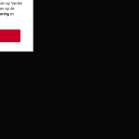
ken op ‘Verder
 en op de
aring
en