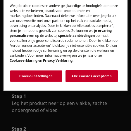
We gebruiken cookies en andere gelijkaardige technologieën om onze
Gebruik altijd veiligheidshandschoenen en gesloten
website te verbeteren, alsook voor promotionele en
schoeisel.
marketingdoeleinden. Daarnaast delen we informatie over je gebruik
van onze website met onze partners op het vlak van sociale media,
advertising en analytics. Door te klikken op ‘Alle cookies accepteren’,
Houd er rekening mee dat zelfreparatie of niet-
stem je in met ons gebruik van cookies. Zo kunnen we
je ervaring
professionele reparatie gevolgen kan hebben voor
personaliseren
op de website,
speciale aanbiedingen
op maat
voorstellen en je gepersonaliseerde reclame tonen. Door te klikken op
de veiligheid als deze niet correct wordt uitgevoerd.
‘Verder zonder accepteren’, blokkeer je niet-essentiële cookies. Dit kan
invloed hebben op je surfervaring en op de diensten die we kunnen
Hoe scharnieren vervangen?
aanbieden. Voor meer informatie verwijzen we je naar onze
Cookieverklaring
en
Privacy Verklaring
.
GEREEDSCHAP:
Cookie-instellingen
Alle cookies accepteren
6 × 300 kruiskop schroevendraaier
Stap 1
Leg het product neer op een vlakke, zachte
ondergrond of vloer.
Stap 2