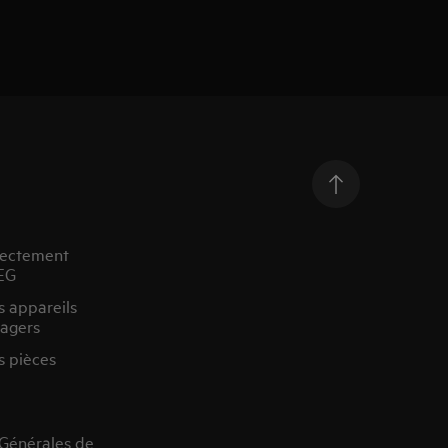
rectement
EG
s appareils
agers
s pièces
 Générales de