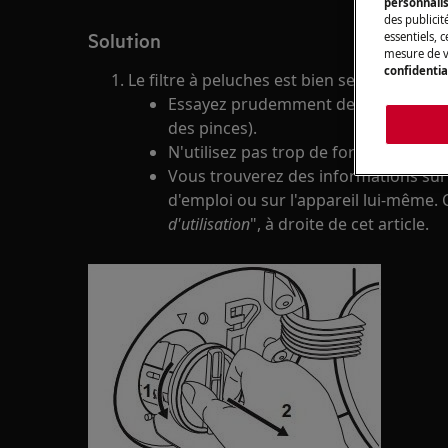
personnali
des publicit
Solution
essentiels, 
mesure de v
confidentia
Le filtre à peluches est bien serré pour évit
Essayez prudemment de desserrer le f
des pinces).
N'utilisez pas trop de force pour évit
Vous trouverez des informations sur
d'emploi ou sur l'appareil lui-même. 
d'utilisation
", à droite de cet article.