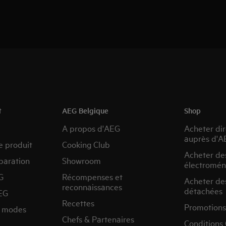
t
AEG Belgique
Shop
A propos d'AEG
Acheter di
auprès d'A
e produit
Cooking Club
Acheter de
paration
Showroom
électromén
G
Récompenses et
Acheter de
reconnaissances
détachées
EG
Recettes
Promotions
s modes
Chefs & Partenaires
Conditions