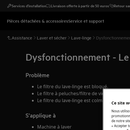
Services d'installation
Livraison offerte à partir de 50 euros
Retour san
Pièces détachées & accessoires
Service et support
Assistance
Laver et sécher
Lave-linge
Dysfonctionnement 
Dysfonctionnement - Le f
Problème
Le filtre du lave-linge est bloqué.
Le filtre à peluches/filtre de vidange ne pe
Le filtre du lave-linge est colmaté.
Ce site w
Nous utiliso
S'applique à
promotionne
de notre sit
« Accepter t
Machine à laver