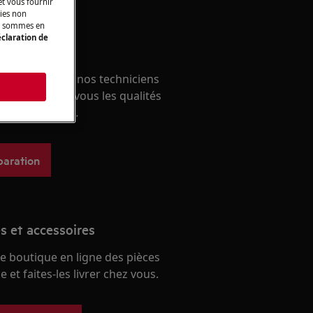
t vous fournir
kies non
ous sommes en
claration de
un expert
ous avec un de nos techniciens
s
écouvrez chez vous les qualités
e nos services.
paration
s et accessoires
e boutique en ligne des pièces
 et faites-les livrer chez vous.