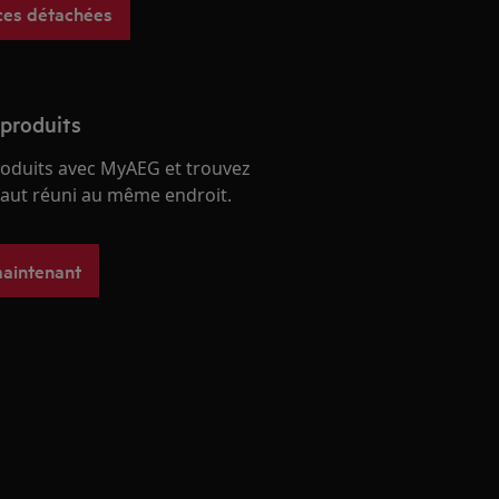
ces détachées
 produits
roduits avec MyAEG et trouvez
 faut réuni au même endroit.
maintenant