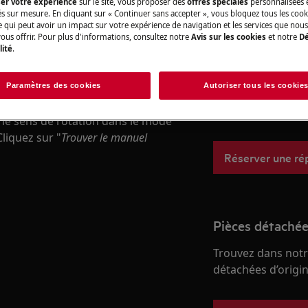
ser votre expérience
sur le site, vous proposer des
offres spéciales
personnalisées e
és sur mesure. En cliquant sur « Continuer sans accepter », vous bloquez tous les coo
ce qui peut avoir un impact sur votre expérience de navigation et les services que n
ous offrir. Pour plus d'informations, consultez notre
Avis sur les cookies
et notre
Dé
Réparation par 
lité
.
er que le lave-linge ne fuie.
iltre avec des outils (par exemple
Fixez un rendez-v
Paramètres des cookies
Autoriser tous les cookie
qualifiés AEG et d
er de casser les pièces en plastique.
professionnelles d
 le sens de rotation dans le mode
Cliquez sur "
Trouver le manuel
Réserver une ré
Pièces détachée
Trouvez dans notr
détachées d’origine