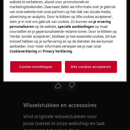
website te verbeteren, alsook voor promotionele en
Droger
marketingdoeleinden. Daarnaast delen we informatie over je gebruik
van onze website met onze partners op het vlak van sociale media,
advertising en analytics. Door te klikken op ‘Alle cookies accepteren’,
Oplossing
stem je in met ons gebruik van cookies. Zo kunnen we
je ervaring
personaliseren
op de website,
speciale aanbiedingen
op maat
Neem contact op met onze servicedienst
voorstellen en je gepersonaliseerde reclame tonen. Door te klikken op
‘Verder zonder accepteren’, blokkeer je niet-essentiële cookies. Dit kan
voor een afspraak.
invloed hebben op je surfervaring en op de diensten die we kunnen
aanbieden. Voor meer informatie verwijzen we je naar onze
Wanneer de bovenstaande suggesties het
Cookieverklaring
en
Privacy Verklaring
.
probleem niet hebben opgelost, adviseren wij
een bezoek van een technicus aan te vragen.
Cookie-instellingen
Alle cookies accepteren
Was dit artikel nuttig?
Wisselstukken en accessoires
Vind originele wisselstukken voor
jouw toestel in onze webshop en laat