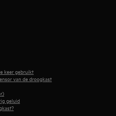
e keer gebruikt
densor van de droogkast
r)
ig geluid
gkast?