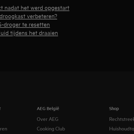
t nadat het werd opgestart
 droogkast verbeteren?
-droger te resetten
luid tijdens het draaien
t
AEG België
Shop
Over AEG
Rechtstree
eren
Cooking Club
Huishoudto