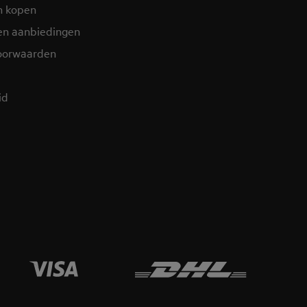
n kopen
en aanbiedingen
oorwaarden
d​