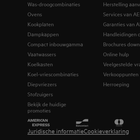
Was-droogcombinaties
Herstelling aan
Ovens
Services van A
Kookplaten
Garanties van 
Dampkappen
Handleidingen 
Compact inbouwgamma
Brochures down
Vaatwassers
Online hulp
Koelkasten
Veelgestelde v
Koel-vriescombinaties
Verkooppunten 
Diepvriezers
Herroeping
Stofzuigers
Bekijk de huidige
promoties
Juridische informatie
Cookieverklaring