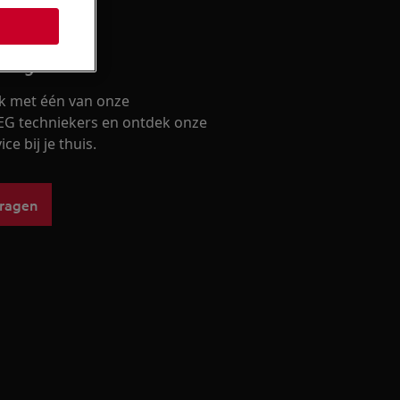
lling
k met één van onze
EG techniekers en ontdek onze
ce bij je thuis.
vragen