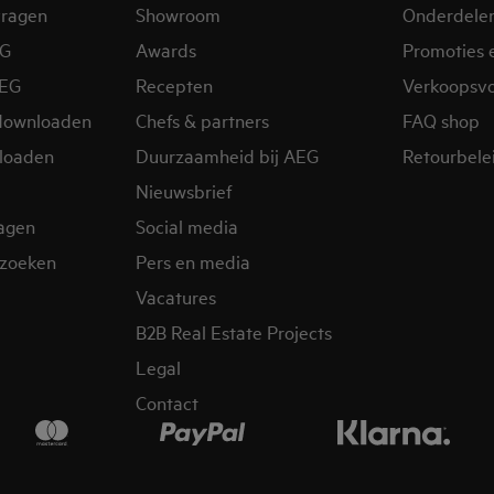
vragen
Showroom
Onderdele
EG
Awards
Promoties 
AEG
Recepten
Verkoopsv
downloaden
Chefs & partners
FAQ shop
loaden
Duurzaamheid bij AEG
Retourbelei
Nieuwsbrief
ragen
Social media
zoeken
Pers en media
Vacatures
B2B Real Estate Projects
Legal
Contact