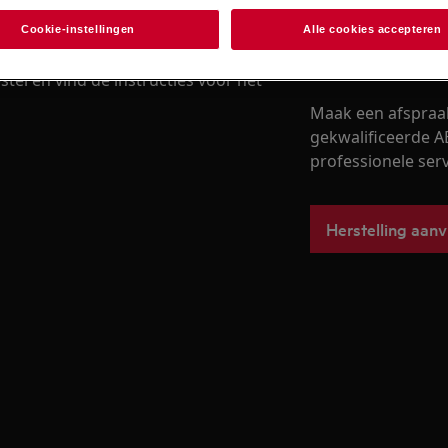
Cookie-instellingen
Alle cookies accepteren
Boek een herste
stel en vind de instructies voor het
Maak een afspraa
gekwalificeerde A
professionele servi
Herstelling aan