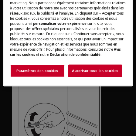
gouttière en forme de V sur la paroi
marketing. Nous partageons également certaines informations relatives
à votre utilisation de notre site avec nos partenaires spécialisés dans les
arrière du réfrigérateur n'est pas bouché
réseaux sociaux, la publicité et l'analyse. En cliquant sur « Accepter tous
ou bloqué.
les cookies », vous consentez à notre utilisation des cookies et nous
pouvons ainsi
personnaliser votre expérience
sur le site, vous
Le trou de drainage doit toujours être
proposer des
offres spéciales
personnalisées et vous fournir des
librement accessible, afin que l'eau
publicités sur mesure. En cliquant sur « Continuer sans accepter », vous
condensée puisse s'écouler sans
bloquez tous les cookies non essentiels, ce qui peut avoir un impact sur
votre expérience de navigation et les services que nous sommes en
entrave puis s'évaporer.
mesure de vous offrir. Pour plus d'informations, consultez notre
Avis
La partie en plastique verte au milieu
sur les cookies
et notre
Déclaration de confidentialité
.
sert d'aide au nettoyage et peut être
conservée au réfrigérateur.
Paramètres des cookies
Autoriser tous les cookies