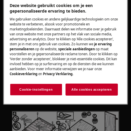
Deze website gebruikt cookies om je een
gepersonaliseerde ervaring te bieden.
Oplossing
We gebruiken cookies en andere gelijkaardige technologieën om onze
Controleer of het meubelpaneel op de
website te verbeteren, alsook voor promotionele en
marketingdoeleinden. Daarnaast delen we informatie over je gebruik
juiste wijze gemonteerd is en voldoet aan
van onze website met onze partners op het vlak van sociale media,
de specificaties volgens de installatie
advertising en analytics. Door te klikken op ‘Alle cookies accepteren’,
stem je in met ons gebruik van cookies. Zo kunnen we
je ervaring
instructie.
personaliseren
op de website,
speciale aanbiedingen
op maat
Controleer of het meubelpaneel vrij loopt
voorstellen en je gepersonaliseerde reclame tonen. Door te klikken op
tussen de keukenkasten.
‘Verder zonder accepteren’, blokkeer je niet-essentiële cookies. Dit kan
invloed hebben op je surfervaring en op de diensten die we kunnen
Neem contact op met onze servicedienst
aanbieden. Voor meer informatie verwijzen we je naar onze
voor een afspraak.
Cookieverklaring
en
Privacy Verklaring
.
Wanneer de bovenstaande suggesties het
Cookie-instellingen
Alle cookies accepteren
probleem niet hebben opgelost, adviseren wij
een bezoek van een technicus aan te vragen.