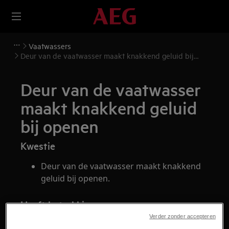
Vaatwassers
Deur van de vaatwasser maakt knakkend geluid bij
openen
Deur van de vaatwasser
maakt knakkend geluid
bij openen
Kwestie
Deur van de vaatwasser maakt knakkend
geluid bij openen.
Heeft betrekking op
Verder zonder accepteren
Vaatwasser