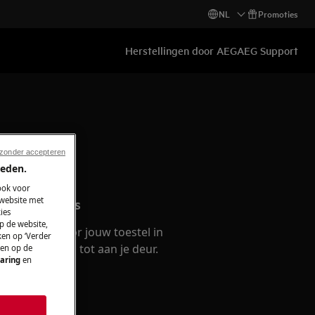
NL
Promoties
Herstellingen door AEG
AEG Support
 zonder accepteren
ieden.
ook voor
n accessoires
 website met
ies
p de website,
selstukken voor jouw toestel in
ken op ‘Verder
at ze leveren tot aan je deur.
 en op de
aring
en
ken