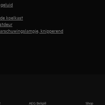
 geluid
 de koelkast
astdeur
aarschuwingslampje, knipperend
t
AEG België
Shop