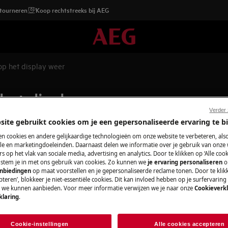
etourneren
Koop rechtstreeks bij AEG
op het display weer
 het display weer
Verder
site gebruikt cookies om je een gepersonaliseerde ervaring te b
n cookies en andere gelijkaardige technologieën om onze website te verbeteren, als
Wisselstukken e
e en marketingdoeleinden. Daarnaast delen we informatie over je gebruik van onze
s op het vlak van sociale media, advertising en analytics. Door te klikken op ‘Alle cook
, stem je in met ons gebruik van cookies. Zo kunnen we
je ervaring personaliseren
o
Vind originele wis
anbiedingen
op maat voorstellen en je gepersonaliseerde reclame tonen. Door te klik
 mijn koelkast /
onze webshop en la
teren’, blokkeer je niet-essentiële cookies. Dit kan invloed hebben op je surfervaring
e we kunnen aanbieden. Voor meer informatie verwijzen we je naar onze
Cookieverkl
klaring
.
Koop wisselstuk
Cookie-instellingen
Alle cookies accepteren