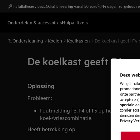
Installatieservices
Gratis levering vanaf 50 euro
14 dagen zorgeloos r
Onderdelen & accessoires
Hulpartikels
Ondersteuning
Koelen
Koelkasten
De koelkast geeft F4 
De koelkast geeft F4 op
Deze web
We gebruike
Oplossing
promotionel
onze partner
Probleem:
accepteren’
speciale a
Foutmelding F3, F4 of F5 op het display van
zonder accep
diensten di
koel-/vriescombinatie.
Privacy Ver
Heeft betrekking op: