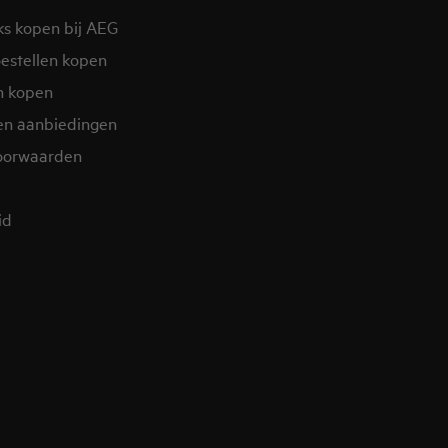
ks kopen bij AEG
estellen kopen
n kopen
en aanbiedingen
oorwaarden
d​