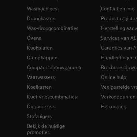
Wasmachines
Contact en info
Droogkasten
Product registr
Was-droogcombinaties
Herstelling aan
Ovens
Services van A
Kookplaten
Garanties van 
Dampkappen
Handleidingen 
Compact inbouwgamma
Brochures down
Vaatwassers
Online hulp
Koelkasten
Veelgestelde v
Koel-vriescombinaties
Verkooppunten 
Diepvriezers
Herroeping
Stofzuigers
Bekijk de huidige
promoties