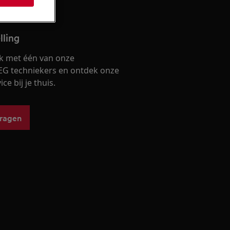
lling
k met één van onze
EG techniekers en ontdek onze
ce bij je thuis.
vragen