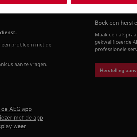
Boek een herste
dienst.
Maak een afspraa
gekwalificeerde A
op een probleem met de
professionele servi
nicus aan te vragen.
Herstelling aan
t de AEG app
riezer met de app
isplay weer