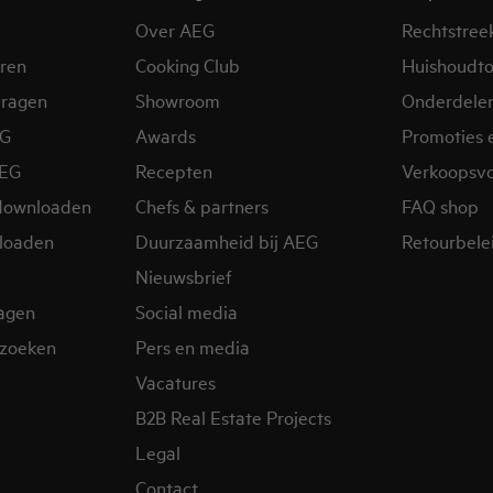
Over AEG
Rechtstree
eren
Cooking Club
Huishoudto
vragen
Showroom
Onderdele
EG
Awards
Promoties 
AEG
Recepten
Verkoopsv
downloaden
Chefs & partners
FAQ shop
loaden
Duurzaamheid bij AEG
Retourbelei
Nieuwsbrief
ragen
Social media
zoeken
Pers en media
Vacatures
B2B Real Estate Projects
Legal
Contact