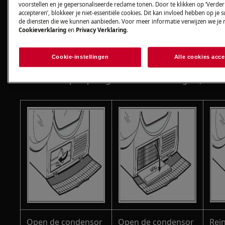
voorstellen en je gepersonaliseerde reclame tonen. Door te klikken op ‘Verde
accepteren’, blokkeer je niet-essentiële cookies. Dit kan invloed hebben op je 
de diensten die we kunnen aanbieden. Voor meer informatie verwijzen we je 
Cookieverklaring
en
Privacy Verklaring
.
2. Reinig de condensor en het
Cookie-instellingen
Alle cookies acc
condensorcompartiment van de droger (alleen
voor warmtepompdrogers en condensdrogers).
Open de condensor
Open de condensor
Rei