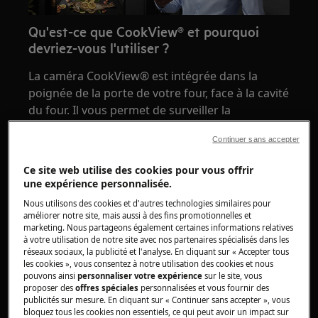
Qu'est-ce que CookView® et pourquoi
devriez-vous l'utiliser ?
La caméra CookView® est intégrée dans la
poignée de la porte de votre four, face à la cavité
du four. Il vous permet de surveiller la
progression de votre cuisson sans avoir à vous
Continuer sans accepter
rendre physiquement au four et à ouvrir la
porte pour regarder vos aliments. C'est idéal si
Ce site web utilise des cookies pour vous offrir
vous voulez quitter la cuisine, mais que vous
une expérience personnalisée.
devez suivre l'évolution de votre plat et voir
Nous utilisons des cookies et d'autres technologies similaires pour
quand il approche de cette finition parfaite.
améliorer notre site, mais aussi à des fins promotionnelles et
marketing. Nous partageons également certaines informations relatives
Comment utiliser la caméra du four
à votre utilisation de notre site avec nos partenaires spécialisés dans les
réseaux sociaux, la publicité et l'analyse. En cliquant sur « Accepter tous
CookView® ?
les cookies », vous consentez à notre utilisation des cookies et nous
pouvons ainsi
personnaliser votre expérience
sur le site, vous
Ce dont vous aurez besoin :
proposer des
offres spéciales
personnalisées et vous fournir des
publicités sur mesure. En cliquant sur « Continuer sans accepter », vous
1. Assurez-vous d'avoir installé l'application AEG
bloquez tous les cookies non essentiels, ce qui peut avoir un impact sur