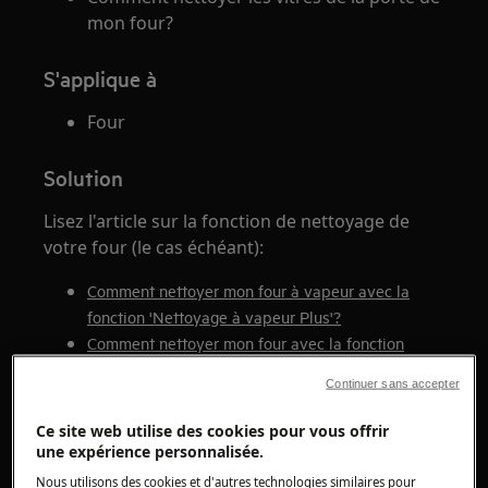
mon four?
S'applique à
Four
Solution
Lisez l'article sur la fonction de nettoyage de
votre four (le cas échéant):
Comment nettoyer mon four à vapeur avec la
fonction 'Nettoyage à vapeur Plus'?
Comment nettoyer mon four avec la fonction
Pyrolyse?
Continuer sans accepter
Si votre four n'a pas de fonction
d'autonettoyage, vous pouvez nettoyer le
Ce site web utilise des cookies pour vous offrir
four manuellement:
une expérience personnalisée.
Nous utilisons des cookies et d'autres technologies similaires pour