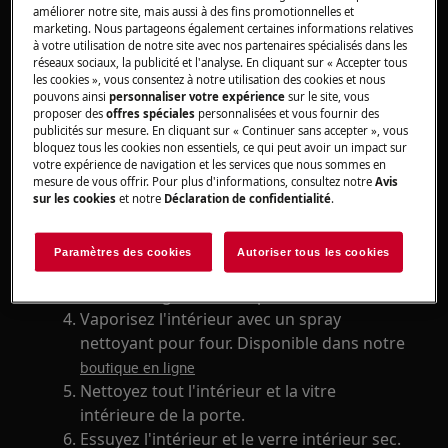
améliorer notre site, mais aussi à des fins promotionnelles et
marketing. Nous partageons également certaines informations relatives
à votre utilisation de notre site avec nos partenaires spécialisés dans les
réseaux sociaux, la publicité et l'analyse. En cliquant sur « Accepter tous
les cookies », vous consentez à notre utilisation des cookies et nous
pouvons ainsi
personnaliser votre expérience
sur le site, vous
proposer des
offres spéciales
personnalisées et vous fournir des
publicités sur mesure. En cliquant sur « Continuer sans accepter », vous
bloquez tous les cookies non essentiels, ce qui peut avoir un impact sur
votre expérience de navigation et les services que nous sommes en
mesure de vous offrir. Pour plus d'informations, consultez notre
Avis
Éteignez le four et attendez qu'il
sur les cookies
et notre
Déclaration de confidentialité
.
refroidisse complètement.
Retirez toutes les grilles et tous les plaques
Paramètres des cookies
Autoriser tous les cookies
de cuisson.
Retirez les guides de la paroi latérale.
Vaporisez l'intérieur avec un spray
nettoyant pour four. Disponible dans notre
boutique en ligne
Nettoyez tout l'intérieur et la vitre
intérieure de la porte.
Essuyez l'intérieur et le verre intérieur sec.