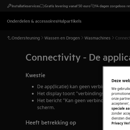
Installatieservices
Gratis levering vanaf 50 euro
14 dagen zorgeloos r
Onderdelen & accessoires
Hulpartikels
Ondersteuning
Wassen en Drogen
Wasmachines
Connect
Connectivity - De appli
Kwestie
Deze web
De app(licatie) kan geen verbinding make
We gebruike
Het display toont "verbindingsfout".
promotionel
onze partner
Het bericht "Kan geen verbinding maken m
accepteren’
scherm.
speciale a
zonder accep
diensten di
Heeft betrekking op
Privacy Ver