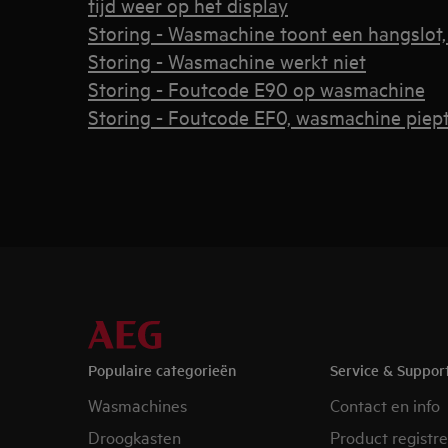
tijd weer op het display
Storing - Wasmachine toont een hangslot
Storing - Wasmachine werkt niet
Storing - Foutcode E90 op wasmachine
Storing - Foutcode EF0, wasmachine piept
Populaire categorieën
Service & Suppor
Wasmachines
Contact en info
Droogkasten
Product registr