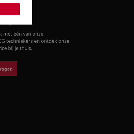
lling
k met één van onze
EG techniekers en ontdek onze
ce bij je thuis.
vragen