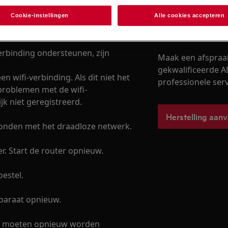
Cookie-instellingen
Alle cookies accepteren
Boek een herste
erbinding ondersteunen, zijn
Maak een afspraa
gekwalificeerde A
en wifi-verbinding. Als dit niet het
professionele servi
 problemen met de wifi-
jk niet geregistreerd.
Herstelling aan
bonden met het draadloze netwerk.
r. Start de router opnieuw.
oestel.
pparaat opnieuw.
ide moeten opnieuw worden