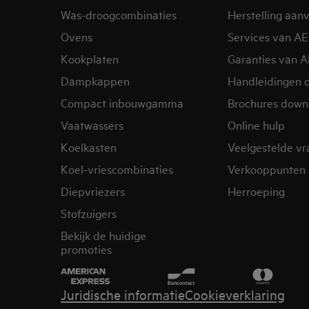
Was-droogcombinaties
Herstelling aan
Ovens
Services van A
Kookplaten
Garanties van 
Dampkappen
Handleidingen 
Compact inbouwgamma
Brochures down
Vaatwassers
Online hulp
Koelkasten
Veelgestelde v
Koel-vriescombinaties
Verkooppunten 
Diepvriezers
Herroeping
Stofzuigers
Bekijk de huidige
promoties
Juridische informatie
Cookieverklaring