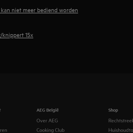
, kan niet meer bediend worden
/knippert 15x
t
AEG België
Shop
Over AEG
Rechtstree
eren
Cooking Club
Huishoudto