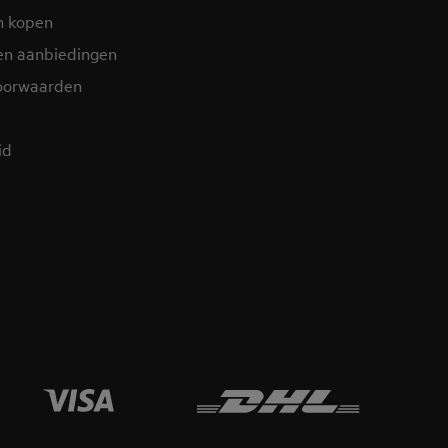
n kopen
en aanbiedingen
oorwaarden
d​