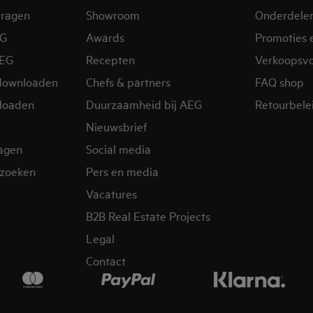
vragen
Showroom
Onderdele
EG
Awards
Promoties 
AEG
Recepten
Verkoopsv
downloaden
Chefs & partners
FAQ shop
loaden
Duurzaamheid bij AEG
Retourbelei
Nieuwsbrief
ragen
Social media
zoeken
Pers en media
Vacatures
B2B Real Estate Projects
Legal
Contact