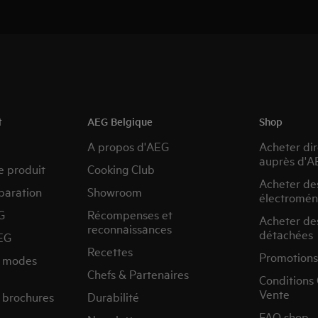
t
AEG Belgique
Shop
A propos d'AEG
Acheter di
auprès d'A
e produit
Cooking Club
Acheter de
paration
Showroom
électromén
G
Récompenses et
Acheter de
reconnaissances
détachées
EG
Recettes
Promotions
s modes
Chefs & Partenaires
Conditions
Vente
 brochures
Durabilité
FAQ shop