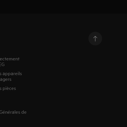
rectement
EG
s appareils
agers
s pièces
 Générales de