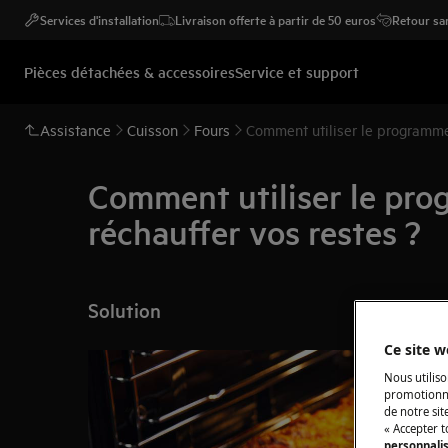
Services d'installation
Livraison offerte à partir de 50 euros
Retour san
Pièces détachées & accessoires
Service et support
Assistance
Cuisson
Fours
Comment utiliser le pro
réchauffer vos restes ?
Solution
Ce site w
Nous utiliso
promotionne
de notre sit
« Accepter t
personnali