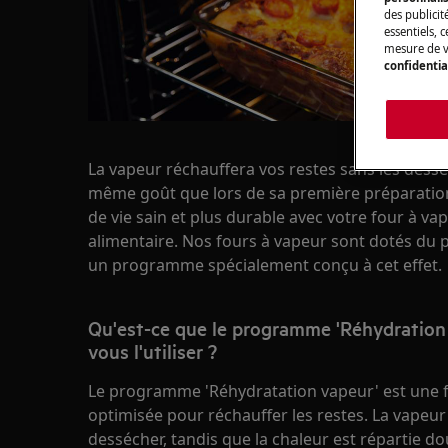
des publicit
essentiels, 
mesure de v
confidentia
La vapeur réchauffera vos restes sans les desséch
même goût que lors de sa première préparatio
de vie sain et plus durable avec votre four à va
alimentaire. Nos fours à vapeur sont dotés du
un programme spécialement conçu à cet effet.
Qu'est-ce que le programme 'Réhydration 
vous l'utiliser ?
Le programme 'Réhydratation vapeur' est une f
optimisée pour réchauffer les restes. La vapeu
dessécher, tandis que la chaleur est répartie