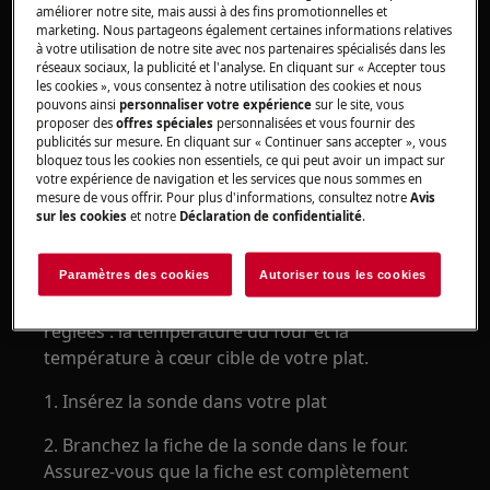
En l'utilisant, vous pouvez être assuré que vous
améliorer notre site, mais aussi à des fins promotionnelles et
marketing. Nous partageons également certaines informations relatives
atteindrez la bonne température à cœur de vos
à votre utilisation de notre site avec nos partenaires spécialisés dans les
aliments - plus jamais trop ou pas assez cuits.
réseaux sociaux, la publicité et l'analyse. En cliquant sur « Accepter tous
Vous n'avez pas à vous soucier des temps de
les cookies », vous consentez à notre utilisation des cookies et nous
pouvons ainsi
personnaliser votre expérience
sur le site, vous
cuisson, car la température à cœur indique
proposer des
offres spéciales
personnalisées et vous fournir des
précisément combien de temps votre plat doit
publicités sur mesure. En cliquant sur « Continuer sans accepter », vous
bloquez tous les cookies non essentiels, ce qui peut avoir un impact sur
rester au four.
votre expérience de navigation et les services que nous sommes en
mesure de vous offrir. Pour plus d'informations, consultez notre
Avis
Comment utiliser la sonde de température
sur les cookies
et notre
Déclaration de confidentialité
.
?
Lors de la cuisson avec la sonde de
Paramètres des cookies
Autoriser tous les cookies
température, deux températures doivent être
réglées : la température du four et la
température à cœur cible de votre plat.
1. Insérez la sonde dans votre plat
2. Branchez la fiche de la sonde dans le four.
Assurez-vous que la fiche est complètement