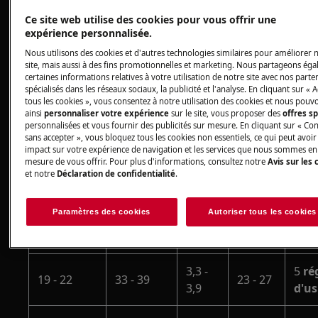
8,4 -
47 - 50
84 - 90
58 - 63
dix
Ce site web utilise des cookies pour vous offrir une
9,0
expérience personnalisée.
Nous utilisons des cookies et d'autres technologies similaires pour améliorer 
7,6 -
site, mais aussi à des fins promotionnelles et marketing. Nous partageons ég
43 - 46
76 - 83
53 - 57
9
certaines informations relatives à votre utilisation de notre site avec nos parte
8,3
spécialisés dans les réseaux sociaux, la publicité et l'analyse. En cliquant sur « 
tous les cookies », vous consentez à notre utilisation des cookies et nous pouv
6,5 -
ainsi
personnaliser votre expérience
sur le site, vous proposer des
offres s
37 - 42
65 - 75
46 - 52
8
personnalisées et vous fournir des publicités sur mesure. En cliquant sur « Co
7,5
sans accepter », vous bloquez tous les cookies non essentiels, ce qui peut avoir
impact sur votre expérience de navigation et les services que nous sommes en
mesure de vous offrir. Pour plus d'informations, consultez notre
Avis sur les 
5.1 -
29 - 36
51 - 64
36 - 45
sept
et notre
Déclaration de confidentialité
.
6.4
Paramètres des cookies
Autoriser tous les cookies
4,0 -
23 - 28
40 - 50
28 - 35
6
5,0
3,3 -
5
ré
19 - 22
33 - 39
23 - 27
3,9
d'us