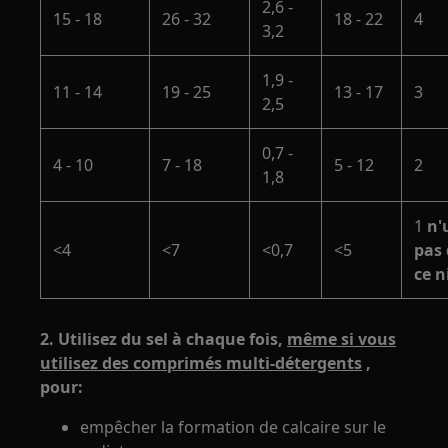
2,6 -
15 - 18
26 - 32
18 - 22
4
3,2
1,9 -
11 - 14
19 - 25
13 - 17
3
2,5
0,7 -
4 - 10
7 - 18
5 - 12
2
1,8
1
n'
<4
<7
<0,7
<5
pas 
ce n
2. Utilisez du sel à chaque fois,
même si vous
utilisez des comprimés multi-détergents
,
pour:
empêcher la formation de calcaire sur le