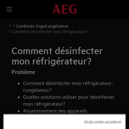
Combinés frigo/congélateur
Comment désinfecter mon réfrigérateur?
Comment désinfecter
mon réfrigérateur?
Problème
Comment désinfecter mon réfrigérateur-
congélateur?
Quelles solutions utiliser pour désinfecter
mon réfrigérateur?
Assainissement des appareils
électroménagers
Verder zonder accepteren