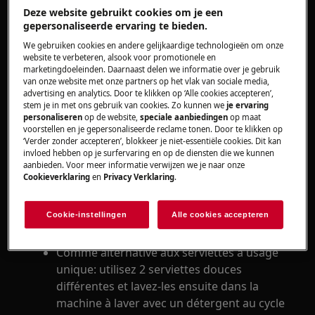
S'applique à
Deze website gebruikt cookies om je een
gepersonaliseerde ervaring te bieden.
réfrigérateurs-congélateurs
We gebruiken cookies en andere gelijkaardige technologieën om onze
réfrigérateurs
website te verbeteren, alsook voor promotionele en
congélateurs
marketingdoeleinden. Daarnaast delen we informatie over je gebruik
van onze website met onze partners op het vlak van sociale media,
autres appareils électroménagers
advertising en analytics. Door te klikken op ‘Alle cookies accepteren’,
stem je in met ons gebruik van cookies. Zo kunnen we
je ervaring
personaliseren
op de website,
speciale aanbiedingen
op maat
Solution
voorstellen en je gepersonaliseerde reclame tonen. Door te klikken op
‘Verder zonder accepteren’, blokkeer je niet-essentiële cookies. Dit kan
Essuyez quelques fois la surface externe
invloed hebben op je surfervaring en op de diensten die we kunnen
aanbieden. Voor meer informatie verwijzen we je naar onze
de votre appareil avec des serviettes DOUX
Cookieverklaring
en
Privacy Verklaring
.
À USAGE UNIQUE imbibées d'une
solution
d'éthanol
(70%). Évitez les désinfectants à
Cookie-instellingen
Alle cookies accepteren
base de chlore. Utiliser uniquement dans
des environnements bien ventilés
Comme alternative aux serviettes à usage
unique: utilisez 2 serviettes douces
différentes et lavez-les ensuite dans la
machine à laver avec un détergent au cycle