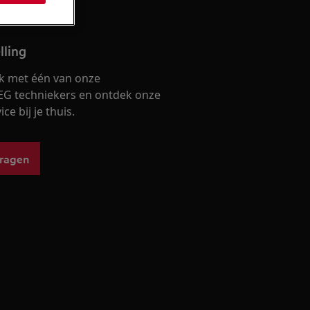
lling
k met één van onze
EG techniekers en ontdek onze
ce bij je thuis.
vragen