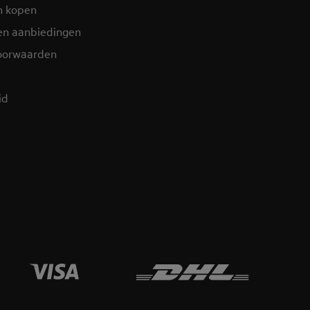
n kopen
en aanbiedingen
oorwaarden
d​