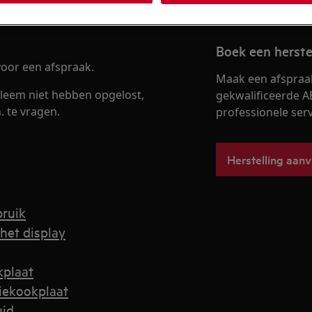
Boek een herste
oor een afspraak.
Maak een afspraa
leem niet hebben opgelost,
gekwalificeerde A
. te vragen.
professionele servi
Herstelling aan
bruik
het display
kplaat
iekookplaat
uid