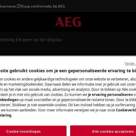
etourneren
Koop rechtstreeks bij AEG
elding E8 weer op het display
ding E8 weer op het display
Verder
site gebruikt cookies om je een gepersonaliseerde ervaring te b
n cookies en andere gelijkaardige technologieën om onze website te verbeteren, als
e en marketingdoeleinden. Daarnaast delen we informatie over je gebruik van onze
Wisselstukken e
s op het vlak van sociale media, advertising en analytics. Door te klikken op ‘Alle cook
t display. Dit duidt op een
, stem je in met ons gebruik van cookies. Zo kunnen we
je ervaring personaliseren
o
Vind originele wis
anbiedingen
op maat voorstellen en je gepersonaliseerde reclame tonen. Door te klik
teren’, blokkeer je niet-essentiële cookies. Dit kan invloed hebben op je surfervaring
onze webshop en la
e we kunnen aanbieden. Voor meer informatie verwijzen we je naar onze
Cookieverkl
klaring
.
Koop wisselstuk
Cookie-instellingen
Alle cookies accepteren