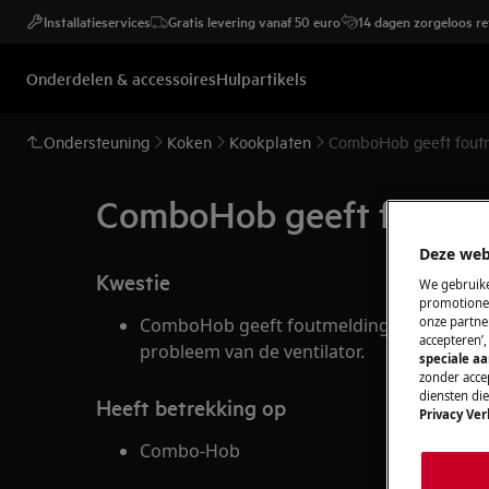
Installatieservices
Gratis levering vanaf 50 euro
14 dagen zorgeloos r
Onderdelen & accessoires
Hulpartikels
Ondersteuning
Koken
Kookplaten
ComboHob geeft foutm
ComboHob geeft foutmel
Deze web
Kwestie
We gebruike
promotionel
onze partner
ComboHob geeft foutmelding E8 weer op he
accepteren’
probleem van de ventilator.
speciale a
zonder accep
diensten di
Heeft betrekking op
Privacy Ver
Combo-Hob