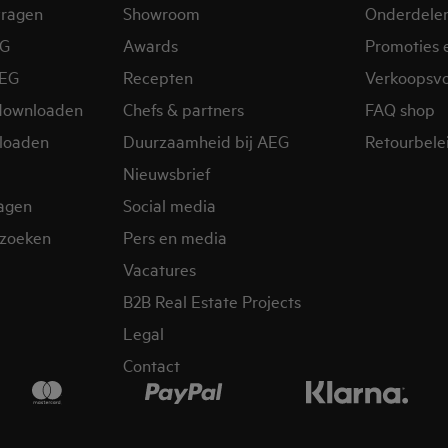
vragen
Showroom
Onderdele
EG
Awards
Promoties 
AEG
Recepten
Verkoopsv
downloaden
Chefs & partners
FAQ shop
loaden
Duurzaamheid bij AEG
Retourbelei
Nieuwsbrief
ragen
Social media
zoeken
Pers en media
Vacatures
B2B Real Estate Projects
Legal
Contact