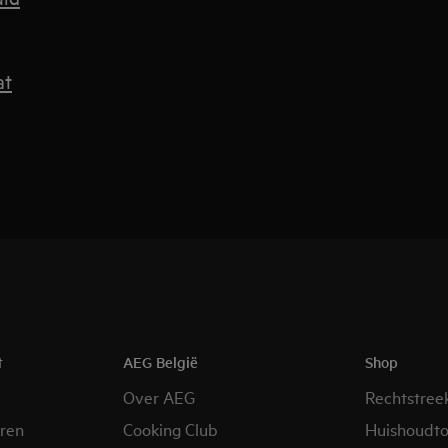
at
t
AEG België
Shop
Over AEG
Rechtstree
eren
Cooking Club
Huishoudto