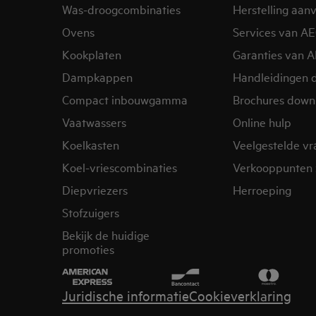
Was-droogcombinaties
Herstelling aan
Ovens
Services van A
Kookplaten
Garanties van 
Dampkappen
Handleidingen 
Compact inbouwgamma
Brochures down
Vaatwassers
Online hulp
Koelkasten
Veelgestelde v
Koel-vriescombinaties
Verkooppunten 
Diepvriezers
Herroeping
Stofzuigers
Bekijk de huidige
promoties
Juridische informatie
Cookieverklaring