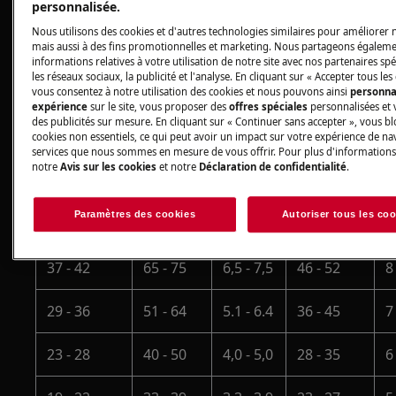
personnalisée.
pour obtenir des instructions
manuel d'utilisation
Nous utilisons des cookies et d'autres technologies similaires pour améliorer n
sur votre modèle.
mais aussi à des fins promotionnelles et marketing. Nous partageons égaleme
informations relatives à votre utilisation de notre site avec nos partenaires spé
les réseaux sociaux, la publicité et l'analyse. En cliquant sur « Accepter tous les
vous consentez à notre utilisation des cookies et nous pouvons ainsi
personna
Degrés
Degrés
N
Diplômes
expérience
sur le site, vous proposer des
offres spéciales
personnalisées et 
allemands
français
mmol/l
d
des publicités sur mesure. En cliquant sur « Continuer sans accepter », vous bl
Clarke
(°dH)
(°fH)
d
cookies non essentiels, ce qui peut avoir un impact sur votre expérience de nav
services que nous sommes en mesure de vous offrir. Pour plus d'informations
notre
Avis sur les cookies
et notre
Déclaration de confidentialité
.
47 - 50
84 - 90
8,4 - 9,0
58 - 63
1
Paramètres des cookies
Autoriser tous les co
43 - 46
76 - 83
7,6 - 8,3
53 - 57
9
37 - 42
65 - 75
6,5 - 7,5
46 - 52
8
29 - 36
51 - 64
5.1 - 6.4
36 - 45
7
23 - 28
40 - 50
4,0 - 5,0
28 - 35
6