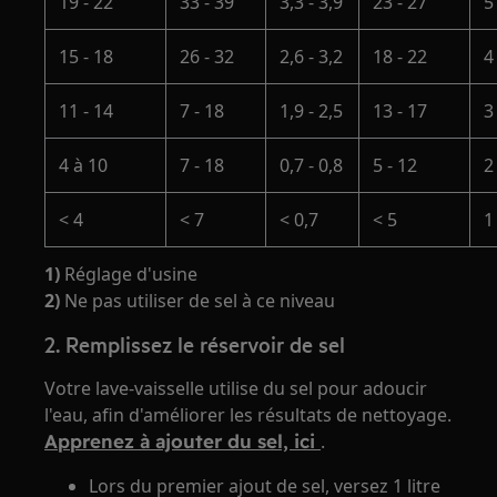
19 - 22
33 - 39
3,3 - 3,9
23 - 27
15 - 18
26 - 32
2,6 - 3,2
18 - 22
4
11 - 14
7 - 18
1,9 - 2,5
13 - 17
3
4 à 10
7 - 18
0,7 - 0,8
5 - 12
2
< 4
< 7
< 0,7
< 5
1
1)
Réglage d'usine
2)
Ne pas utiliser de sel à ce niveau
2. Remplissez le réservoir de sel
Votre lave-vaisselle utilise du sel pour adoucir
l'eau, afin d'améliorer les résultats de nettoyage.
Apprenez à ajouter du sel, ici
.
Lors du premier ajout de sel, versez 1 litre