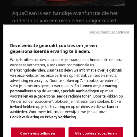
AquaClean is een handige ovenfunctie die het
onderhoud van een oven eenvoudiger maakt.
Ze pakt gemorst voedsel en spetters aan, zodat
Verder zonder accepteren
zelfs hardnekkige resten gemakkelijker kunnen
worden verwijderd. AquaClean is beschikbaar
Deze website gebruikt cookies om je een
op een selectie AEG-ovens.
gepersonaliseerde ervaring te bieden.
We gebruiken cookies en andere gelijkaardige technologieën om onze
Verschillende AEG-ovenmodellen kunnen
website te verbeteren, alsook voor promotionele en
marketingdoeleinden. Daarnaast delen we informatie over je gebruik
verschillende reinigingsfuncties hebben om het
van onze website met onze partners op het vlak van sociale media,
schoonmaken te vergemakkelijken. Raadpleeg
advertising en analytics. Door te klikken op ‘Alle cookies accepteren’,
de handleiding van je oven om te ontdekken
stem je in met ons gebruik van cookies. Zo kunnen we
je ervaring
personaliseren
op de website,
speciale aanbiedingen
op maat
welke functies jij hebt om het reinigen van je
voorstellen en je gepersonaliseerde reclame tonen. Door te klikken op
oven eenvoudiger te maken.
‘Verder zonder accepteren’, blokkeer je niet-essentiële cookies. Dit kan
invloed hebben op je surfervaring en op de diensten die we kunnen
Wat is AquaClean en waarom zou je het
aanbieden. Voor meer informatie verwijzen we je naar onze
Cookieverklaring
en
Privacy Verklaring
.
gebruiken?
AquaClean gebruikt stoom om achtergebleven
Cookie-instellingen
Alle cookies accepteren