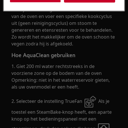
vet- en etensresten van het ovenoppervlak te
verwijderen. Giet gewoon water in de bodem
van de oven en voer een specifieke kookcyclus
uit (geen reinigingscyclus) om stoom te
genereren en etensresten voor te behandelen.
Zo wordt het makkelijker om de oven schoon te
vegen zodra hij is afgekoeld.
Hoe AquaClean gebruiken
1. Giet 200 ml water rechtstreeks in de
voorziene zone op de bodem van de oven
Opmerking: niet in het waterreservoir gieten,
als uw ovenmodel er een heeft.
2. Selecteer de instelling TrueFan
Als je
toestel een SteamBake-knop heeft, een aparte
knop op het bedieningspaneel met een