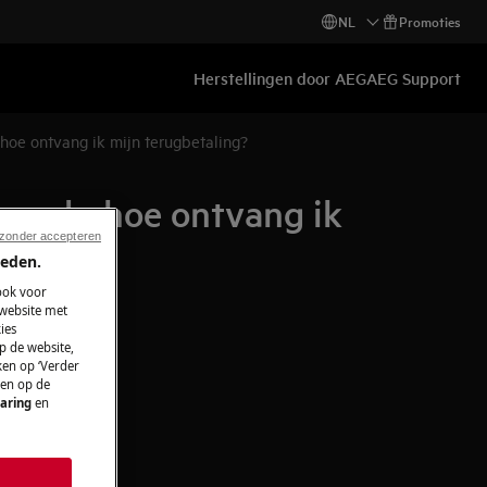
NL
Promoties
Herstellingen door AEG
AEG Support
hoe ontvang ik mijn terugbetaling?
eerd - hoe ontvang ik
 zonder accepteren
ieden.
ook voor
 website met
ies
p de website,
ken op ‘Verder
 en op de
aring
en