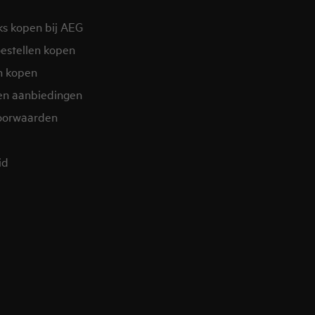
ks kopen bij AEG
estellen kopen
n kopen
en aanbiedingen
oorwaarden
d​