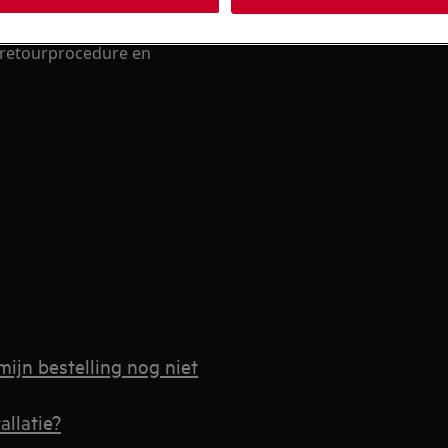
betaalmethode waarmee je je
 retourprocedure en
mijn bestelling nog niet
allatie?