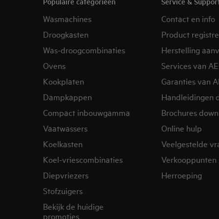
Populaire categorieën
Service & Suppor
Wasmachines
Contact en info
Droogkasten
Product registr
Was-droogcombinaties
Herstelling aan
Ovens
Services van A
Kookplaten
Garanties van 
Dampkappen
Handleidingen 
Compact inbouwgamma
Brochures down
Vaatwassers
Online hulp
Koelkasten
Veelgestelde v
Koel-vriescombinaties
Verkooppunten 
Diepvriezers
Herroeping
Stofzuigers
Bekijk de huidige
promoties