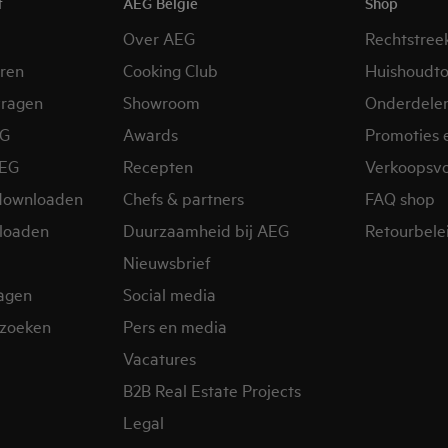
t
AEG België
Shop
Over AEG
Rechtstree
eren
Cooking Club
Huishoudto
vragen
Showroom
Onderdele
EG
Awards
Promoties 
AEG
Recepten
Verkoopsv
downloaden
Chefs & partners
FAQ shop
loaden
Duurzaamheid bij AEG
Retourbelei
Nieuwsbrief
ragen
Social media
zoeken
Pers en media
Vacatures
B2B Real Estate Projects
Legal