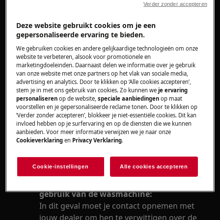
Verder zonder accepteren
Wasmachine
Deze website gebruikt cookies om je een
Oplossing
gepersonaliseerde ervaring te bieden.
We gebruiken cookies en andere gelijkaardige technologieën om onze
Schade ontdekken bij het uitpakken van
website te verbeteren, alsook voor promotionele en
het toestel:
marketingdoeleinden. Daarnaast delen we informatie over je gebruik
van onze website met onze partners op het vlak van sociale media,
Neem onmiddellijk contact op met de
advertising en analytics. Door te klikken op ‘Alle cookies accepteren’,
verdeler van jouw wasmachine om hem op
stem je in met ons gebruik van cookies. Zo kunnen we
je ervaring
de hoogte te stellen dat je toestel
personaliseren
op de website,
speciale aanbiedingen
op maat
voorstellen en je gepersonaliseerde reclame tonen. Door te klikken op
beschadigd raakte tijdens de levering. Je
‘Verder zonder accepteren’, blokkeer je niet-essentiële cookies. Dit kan
vindt het telefoonnummer van de verdeler
invloed hebben op je surfervaring en op de diensten die we kunnen
aanbieden. Voor meer informatie verwijzen we je naar onze
op de factuur of de leveringsnota.
Cookieverklaring
en
Privacy Verklaring
.
Probeer de wasmachine niet aan te sluiten
of te gebruiken.
Cookie-instellingen
Alle cookies accepteren
Schade ontdekt na installatie/eerste
gebruik van de wasmachine:
In dit geval moet je contact opnemen met
jouw dealer om hen te verwittigen over de