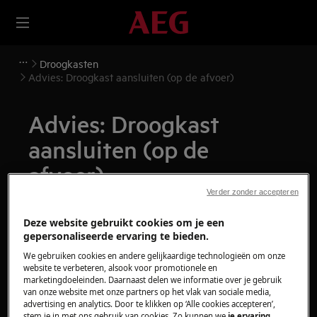
Droogkasten
Advies: Droogkast aansluiten (op de afvoer)
Advies: Droogkast
aansluiten (op de
afvoer)
Verder zonder accepteren
Kwestie
Deze website gebruikt cookies om je een
Aansluiten droogkast op afvoer
gepersonaliseerde ervaring te bieden.
Montage instructie afvoerset
We gebruiken cookies en andere gelijkaardige technologieën om onze
website te verbeteren, alsook voor promotionele en
Heeft betrekking op
marketingdoeleinden. Daarnaast delen we informatie over je gebruik
van onze website met onze partners op het vlak van sociale media,
advertising en analytics. Door te klikken op ‘Alle cookies accepteren’,
Warmtepomp droogkast
stem je in met ons gebruik van cookies. Zo kunnen we
je ervaring