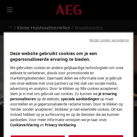
Kleine Huishoudtoestellen
Broodroosters
Verder zonder accepteren
Deze website gebruikt cookies om je een
gepersonaliseerde ervaring te bieden.
Ondersteuning voor
We gebruiken cookies en andere gelijkaardige technologieën om onze
website te verbeteren, alsook voor promotionele en
Broodroosters
marketingdoeleinden. Daarnaast delen we informatie over je gebruik
van onze website met onze partners op het vlak van sociale media,
advertising en analytics. Door te klikken op ‘Alle cookies accepteren’,
stem je in met ons gebruik van cookies. Zo kunnen we
je ervaring
personaliseren
op de website,
speciale aanbiedingen
op maat
voorstellen en je gepersonaliseerde reclame tonen. Door te klikken op
‘Verder zonder accepteren’, blokkeer je niet-essentiële cookies. Dit kan
invloed hebben op je surfervaring en op de diensten die we kunnen
Zoek tussen onze ondersteuningsartikelen
aanbieden. Voor meer informatie verwijzen we je naar onze
Cookieverklaring
en
Privacy Verklaring
.