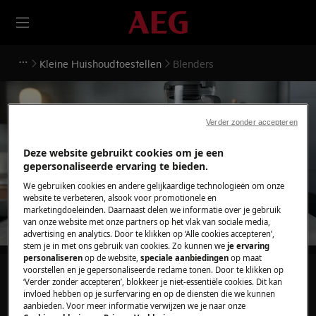
Kleine Huishoudtoestellen
Blenders
Verder zonder accepteren
Ondersteuning voor
Deze website gebruikt cookies om je een
gepersonaliseerde ervaring te bieden.
Blenders
We gebruiken cookies en andere gelijkaardige technologieën om onze
website te verbeteren, alsook voor promotionele en
marketingdoeleinden. Daarnaast delen we informatie over je gebruik
van onze website met onze partners op het vlak van sociale media,
advertising en analytics. Door te klikken op ‘Alle cookies accepteren’,
stem je in met ons gebruik van cookies. Zo kunnen we
je ervaring
personaliseren
op de website,
speciale aanbiedingen
op maat
voorstellen en je gepersonaliseerde reclame tonen. Door te klikken op
Zoek tussen onze ondersteuningsartikelen
‘Verder zonder accepteren’, blokkeer je niet-essentiële cookies. Dit kan
invloed hebben op je surfervaring en op de diensten die we kunnen
aanbieden. Voor meer informatie verwijzen we je naar onze